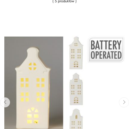
( 5 produktów )
‹
›