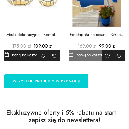
Miski dekoracyjne - Komplet
Fototapeta na ścianę - Grecja
3szt. - Metalowe -...
- 183x254 cm
175,00 zł
109,00 zł
169,00 zł
99,00 zł
DODAJ DO KOSZYKA
DODAJ DO KOSZYKA
WSZYSTKIE PRODUKTY W PROMOCJI
Ekskluzywne oferty i 5% rabatu na start –
zapisz się do newslettera!