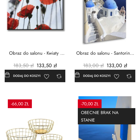
Obraz do salonu - Kwiaty -
Obraz do salonu - Santorini -
Czerwone maki -...
Grecja Cykady -...
183,50 zł
133,50 zł
183,00 zł
133,00 zł
DODAJ DO KOSZYKA
DODAJ DO KOSZYKA
-66,00 ZŁ
-70,00 ZŁ
OBECNIE BRAK NA
STANIE