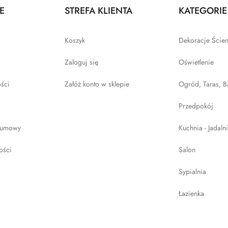
E
STREFA KLIENTA
KATEGORIE
Koszyk
Dekoracje Ście
Zaloguj się
Oświetlenie
ości
Załóż konto w sklepie
Ogród, Taras, B
Przedpokój
 umowy
Kuchnia - Jadaln
ości
Salon
Sypialnia
Łazienka