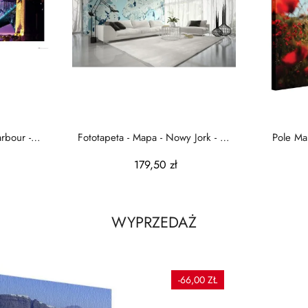
arbour -
Fototapeta - Mapa - Nowy Jork - W
Pole Ma
kolorach
179,50 zł
WYPRZEDAŻ
-66,00 ZŁ