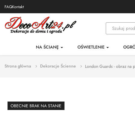
FAQ
Kontakt
NA ŚCIANĘ
OŚWIETLENIE
OGR
Strona główna
Dekoracje Ścienne
London Guards - obraz na p
OBECNIE BRAK NA STANIE