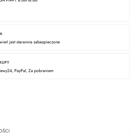
N PN-PT 8:00-18:00
KA
ień jest starannie zabezpieczone
AKUPY
elewy24, PayPal, Za pobraniem
OŚCI