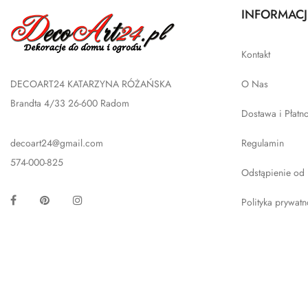
INFORMACJ
Kontakt
DECOART24 KATARZYNA RÓŻAŃSKA
O Nas
Brandta 4/33 26-600 Radom
Dostawa i Płatn
decoart24@gmail.com
Regulamin
574-000-825
Odstąpienie od
Facebook
Pinterest
Instagram
Polityka prywatn