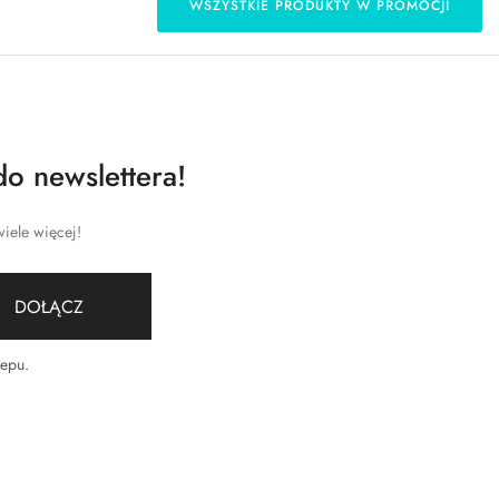
WSZYSTKIE PRODUKTY W PROMOCJI
do newslettera!
iele więcej!
DOŁĄCZ
lepu
.