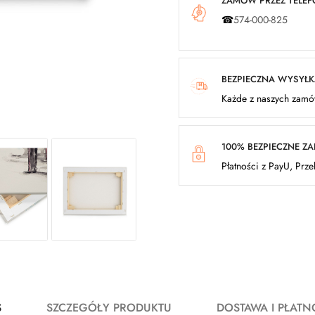
ZAMÓW PRZEZ TELEFO
☎
574-000-825
BEZPIECZNA WYSYŁ
Każde z naszych zamów
100% BEZPIECZNE Z
Płatności z PayU, Prz
S
SZCZEGÓŁY PRODUKTU
DOSTAWA I PŁATN