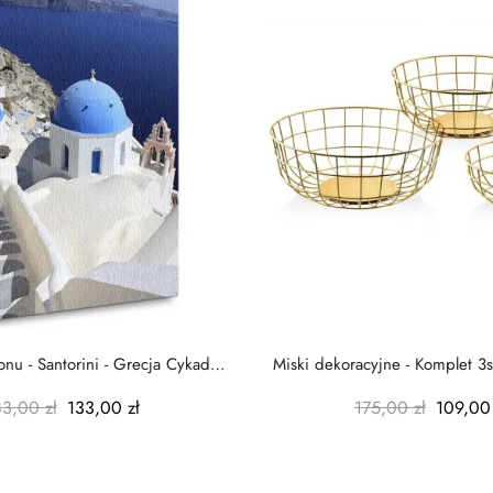
nu - Santorini - Grecja Cykady
Miski dekoracyjne - Komplet 3s
-...
-...
83,00 zł
133,00 zł
175,00 zł
109,00 