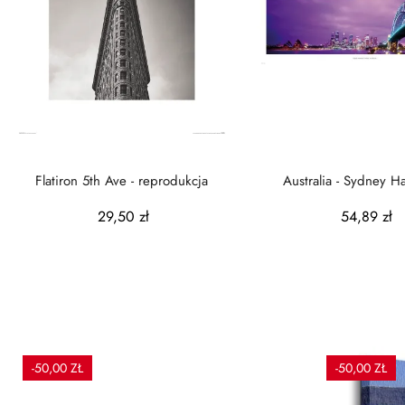
Flatiron 5th Ave - reprodukcja
Australia - Sydney H
reprodukcja
29,50 zł
54,89 zł
-50,00 ZŁ
-50,00 ZŁ