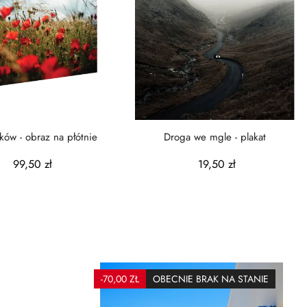
ków - obraz na płótnie
Droga we mgle - plakat
99,50 zł
19,50 zł
-70,00 ZŁ
OBECNIE BRAK NA STANIE