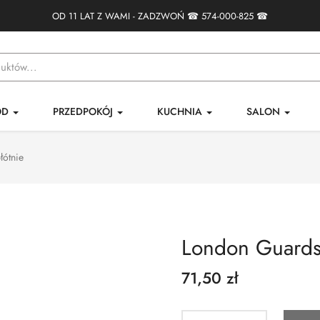
OD 11 LAT Z WAMI - ZADZWOŃ ☎
574-000-825
☎
ÓD
PRZEDPOKÓJ
KUCHNIA
SALON
łótnie
London Guards 
71,50 zł