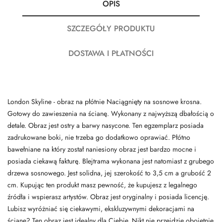
OPIS
SZCZEGÓŁY PRODUKTU
DOSTAWA I PŁATNOŚCI
London Skyline - obraz na płótnie Naciągnięty na sosnowe krosna.
Gotowy do zawieszenia na ścianę. Wykonany z najwyższą dbałością o
detale. Obraz jest ostry a barwy nasycone. Ten egzemplarz posiada
zadrukowane boki, nie trzeba go dodatkowo oprawiać. Płótno
bawełniane na który został naniesiony obraz jest bardzo mocne i
posiada ciekawą fakturę. Blejtrama wykonana jest natomiast z grubego
drzewa sosnowego. Jest solidna, jej szerokość to 3,5 cm a grubość 2
cm. Kupując ten produkt masz pewność, że kupujesz z legalnego
źródła i wspierasz artystów. Obraz jest oryginalny i posiada licencję.
Lubisz wyróżniać się ciekawymi, ekskluzywnymi dekoracjami na
ścianę? Ten obraz jest idealny dla Ciebie. Nikt nie przejdzie obojętnie