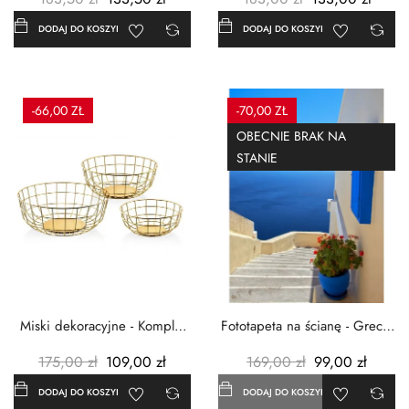
DODAJ DO KOSZYKA
DODAJ DO KOSZYKA
-66,00 ZŁ
-70,00 ZŁ
OBECNIE BRAK NA
STANIE
Miski dekoracyjne - Komplet
Fototapeta na ścianę - Grecja
3szt. - Metalowe -...
- 183x254 cm
175,00 zł
109,00 zł
169,00 zł
99,00 zł
DODAJ DO KOSZYKA
DODAJ DO KOSZYKA