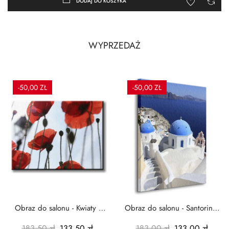
DODAJ DO KOSZYKA
WYPRZEDAŻ
-50,00 ZŁ
-50,00 ZŁ
Obraz do salonu - Kwiaty -
Obraz do salonu - Santorini -
Czerwone maki -...
Grecja Cykady -...
183,50 zł
133,50 zł
183,00 zł
133,00 zł