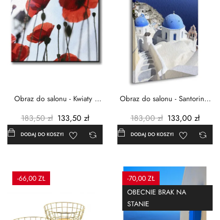
Obraz do salonu - Kwiaty -
Obraz do salonu - Santorini -
Czerwone maki -...
Grecja Cykady -...
183,50 zł
133,50 zł
183,00 zł
133,00 zł
DODAJ DO KOSZYKA
DODAJ DO KOSZYKA
-66,00 ZŁ
-70,00 ZŁ
OBECNIE BRAK NA
STANIE