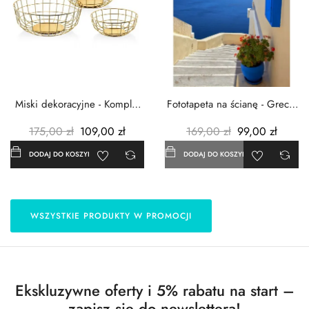
Miski dekoracyjne - Komplet
Fototapeta na ścianę - Grecja
3szt. - Metalowe -...
- 183x254 cm
175,00 zł
109,00 zł
169,00 zł
99,00 zł
DODAJ DO KOSZYKA
DODAJ DO KOSZYKA
WSZYSTKIE PRODUKTY W PROMOCJI
Ekskluzywne oferty i 5% rabatu na start –
zapisz się do newslettera!