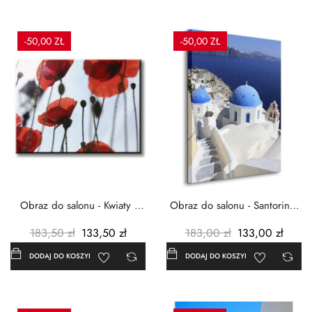
-50,00 ZŁ
-50,00 ZŁ
Obraz do salonu - Kwiaty -
Obraz do salonu - Santorini -
Czerwone maki -...
Grecja Cykady -...
183,50 zł
133,50 zł
183,00 zł
133,00 zł
DODAJ DO KOSZYKA
DODAJ DO KOSZYKA