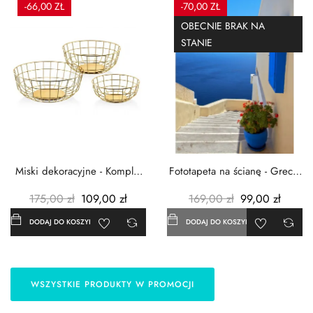
-66,00 ZŁ
-70,00 ZŁ
OBECNIE BRAK NA
STANIE
Miski dekoracyjne - Komplet
Fototapeta na ścianę - Grecja
3szt. - Metalowe -...
- 183x254 cm
175,00 zł
109,00 zł
169,00 zł
99,00 zł
DODAJ DO KOSZYKA
DODAJ DO KOSZYKA
WSZYSTKIE PRODUKTY W PROMOCJI