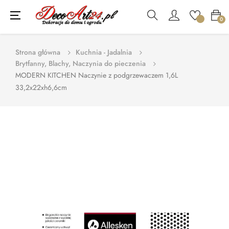
Toggle
☰
0
navigation
Strona główna
Kuchnia - Jadalnia
Brytfanny, Blachy, Naczynia do pieczenia
MODERN KITCHEN Naczynie z podgrzewaczem 1,6L
33,2x22xh6,6cm