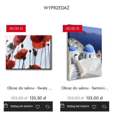
WYPRZEDAŻ
-50,00 ZŁ
-50,00 ZŁ
Obraz do salonu - Kwiaty -
Obraz do salonu - Santorini -
Czerwone maki -...
Grecja Cykady -...
183,50 zł
133,50 zł
183,00 zł
133,00 zł
DODAJ DO KOSZYKA
DODAJ DO KOSZYKA