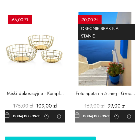
-66,00 ZŁ
-70,00 ZŁ
OBECNIE BRAK NA
STANIE
Miski dekoracyjne - Komplet
Fototapeta na ścianę - Grecja
3szt. - Metalowe -...
- 183x254 cm
175,00 zł
109,00 zł
169,00 zł
99,00 zł
DODAJ DO KOSZYKA
DODAJ DO KOSZYKA