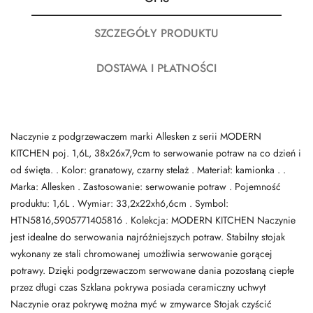
SZCZEGÓŁY PRODUKTU
DOSTAWA I PŁATNOŚCI
Naczynie z podgrzewaczem marki Allesken z serii MODERN
KITCHEN poj. 1,6L, 38x26x7,9cm to serwowanie potraw na co dzień i
od święta. . Kolor: granatowy, czarny stelaż . Materiał: kamionka . .
Marka: Allesken . Zastosowanie: serwowanie potraw . Pojemność
produktu: 1,6L . Wymiar: 33,2x22xh6,6cm . Symbol:
HTN5816,5905771405816 . Kolekcja: MODERN KITCHEN Naczynie
jest idealne do serwowania najróżniejszych potraw. Stabilny stojak
wykonany ze stali chromowanej umożliwia serwowanie gorącej
potrawy. Dzięki podgrzewaczom serwowane dania pozostaną ciepłe
przez długi czas Szklana pokrywa posiada ceramiczny uchwyt
Naczynie oraz pokrywę można myć w zmywarce Stojak czyścić