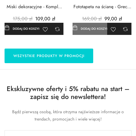
Miski dekoracyjne - Komplet
Fototapeta na ścianę - Grecja
3szt. - Metalowe -...
- 183x254 cm
175,00 zł
109,00 zł
169,00 zł
99,00 zł
DODAJ DO KOSZYKA
DODAJ DO KOSZYKA
WSZYSTKIE PRODUKTY W PROMOCJI
Ekskluzywne oferty i 5% rabatu na start –
zapisz się do newslettera!
Bądź pierwszą osobą, która otrzyma najświeższe informacje o
trendach, promocjach i wiele więcej!