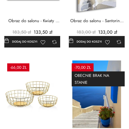
Obraz do salonu - Kwiaty -
Obraz do salonu - Santorini -
Czerwone maki -...
Grecja Cykady -...
183,50 zł
133,50 zł
183,00 zł
133,00 zł
DODAJ DO KOSZYKA
DODAJ DO KOSZYKA
-66,00 ZŁ
-70,00 ZŁ
OBECNIE BRAK NA
STANIE