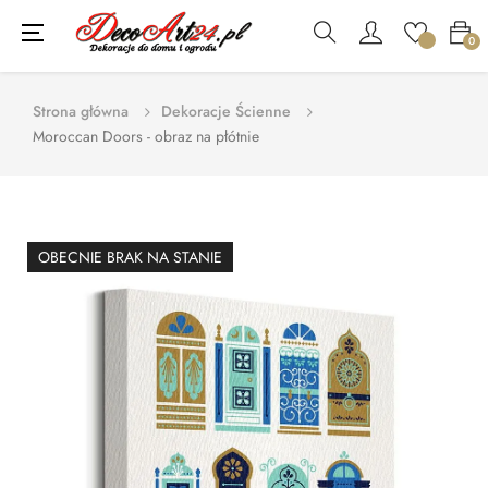
Toggle
☰
0
navigation
Strona główna
Dekoracje Ścienne
Moroccan Doors - obraz na płótnie
OBECNIE BRAK NA STANIE