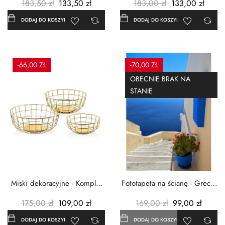
183,50 zł
133,50 zł
183,00 zł
133,00 zł
DODAJ DO KOSZYKA
DODAJ DO KOSZYKA
-66,00 ZŁ
-70,00 ZŁ
OBECNIE BRAK NA
STANIE
Miski dekoracyjne - Komplet
Fototapeta na ścianę - Grecja
3szt. - Metalowe -...
- 183x254 cm
175,00 zł
109,00 zł
169,00 zł
99,00 zł
DODAJ DO KOSZYKA
DODAJ DO KOSZYKA