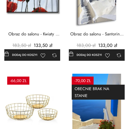
Obraz do salonu - Kwiaty -
Obraz do salonu - Santorini -
Czerwone maki -...
Grecja Cykady -...
183,50 zł
133,50 zł
183,00 zł
133,00 zł
DODAJ DO KOSZYKA
DODAJ DO KOSZYKA
-66,00 ZŁ
-70,00 ZŁ
OBECNIE BRAK NA
STANIE