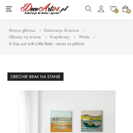
Toggle
☰
0
navigation
Strona główna
Dekoracje Ścienne
Obrazy na ścianę
Krajobrazy
Woda
A Day out with Little Betty - obraz na płótnie
OBECNIE BRAK NA STANIE