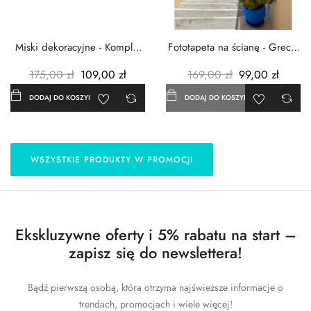
Miski dekoracyjne - Komplet
Fototapeta na ścianę - Grecja
3szt. - Metalowe -...
- 183x254 cm
175,00 zł
109,00 zł
169,00 zł
99,00 zł
DODAJ DO KOSZYKA
DODAJ DO KOSZYKA
WSZYSTKIE PRODUKTY W PROMOCJI
Ekskluzywne oferty i 5% rabatu na start –
zapisz się do newslettera!
Bądź pierwszą osobą, która otrzyma najświeższe informacje o
trendach, promocjach i wiele więcej!