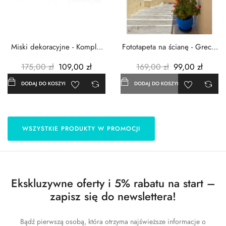
Miski dekoracyjne - Komplet
Fototapeta na ścianę - Grecja
3szt. - Metalowe -...
- 183x254 cm
175,00 zł
109,00 zł
169,00 zł
99,00 zł
DODAJ DO KOSZYKA
DODAJ DO KOSZYKA
WSZYSTKIE PRODUKTY W PROMOCJI
Ekskluzywne oferty i 5% rabatu na start –
zapisz się do newslettera!
Bądź pierwszą osobą, która otrzyma najświeższe informacje o