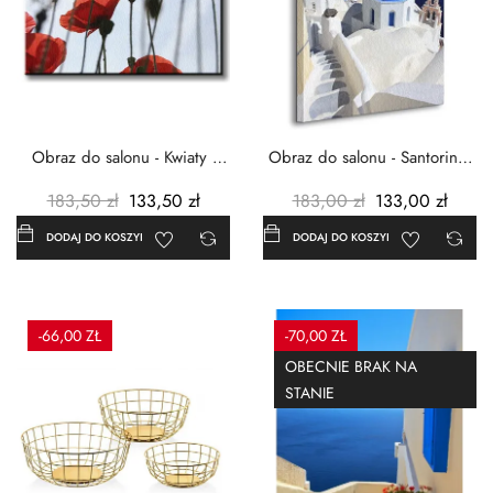
Obraz do salonu - Kwiaty -
Obraz do salonu - Santorini -
Czerwone maki -...
Grecja Cykady -...
183,50 zł
133,50 zł
183,00 zł
133,00 zł
DODAJ DO KOSZYKA
DODAJ DO KOSZYKA
-66,00 ZŁ
-70,00 ZŁ
OBECNIE BRAK NA
STANIE