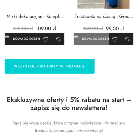
Miski dekoracyjne - Komplet
Fototapeta na ścianę - Grecja
3szt. - Metalowe -...
- 183x254 cm
175,00 zł
109,00 zł
169,00 zł
99,00 zł
DODAJ DO KOSZYKA
DODAJ DO KOSZYKA
WSZYSTKIE PRODUKTY W PROMOCJI
Ekskluzywne oferty i 5% rabatu na start –
zapisz się do newslettera!
Bądź pierwszą osobą, która otrzyma najświeższe informacje o
trendach, promocjach i wiele więcej!