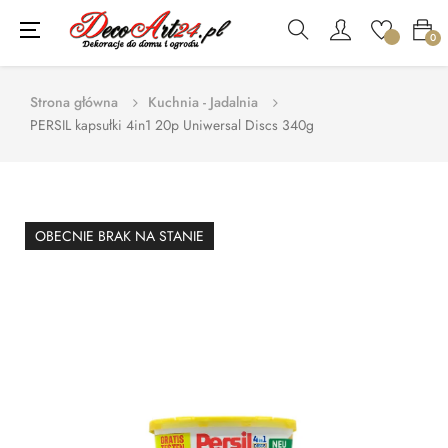
Toggle
☰
0
navigation
Strona główna
Kuchnia - Jadalnia
PERSIL kapsułki 4in1 20p Uniwersal Discs 340g
OBECNIE BRAK NA STANIE