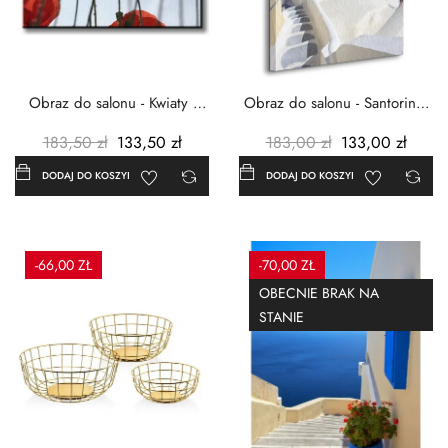
Obraz do salonu - Kwiaty -
Obraz do salonu - Santorini -
Czerwone maki -...
Grecja Cykady -...
183,50 zł
133,50 zł
183,00 zł
133,00 zł
DODAJ DO KOSZYKA
DODAJ DO KOSZYKA
-66,00 ZŁ
-70,00 ZŁ
OBECNIE BRAK NA
STANIE