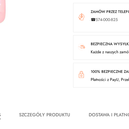
ZAMÓW PRZEZ TELEFO
☎
574-000-825
BEZPIECZNA WYSYŁ
Każde z naszych zamów
100% BEZPIECZNE Z
Płatności z PayU, Prz
S
SZCZEGÓŁY PRODUKTU
DOSTAWA I PŁATN