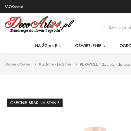
FAQ
Kontakt
NA ŚCIANĘ
OŚWIETLENIE
OGR
Strona główna
Kuchnia - Jadalnia
PERWOLL 1,35L płyn do pran
OBECNIE BRAK NA STANIE