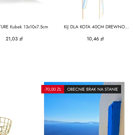
URE Kubek 13x10x7.5cm
KIJ DLA KOTA 40CM DREWNO
FSC,3
21,03 zł
10,46 zł
-70,00 ZŁ
OBECNIE BRAK NA STANIE