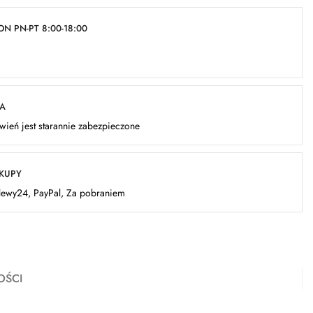
N PN-PT 8:00-18:00
KA
ień jest starannie zabezpieczone
AKUPY
elewy24, PayPal, Za pobraniem
OŚCI