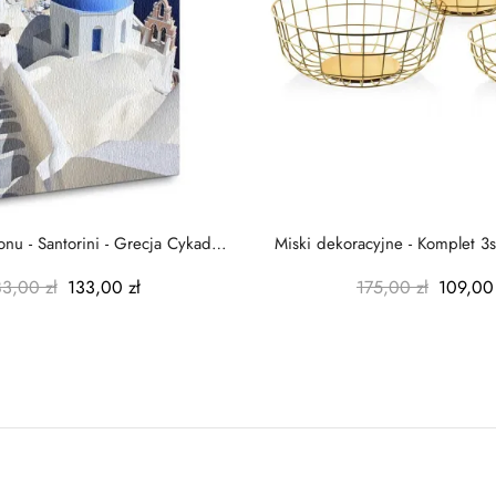
nu - Santorini - Grecja Cykady
Miski dekoracyjne - Komplet 3s
-...
-...
83,00 zł
133,00 zł
175,00 zł
109,00 