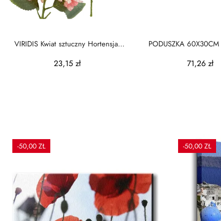
VIRIDIS Kwiat sztuczny Hortensja
PODUSZKA 60X30CM
52cmAW25
KREMOWY
23,15 zł
71,26 zł
-50,00 ZŁ
-50,00 ZŁ