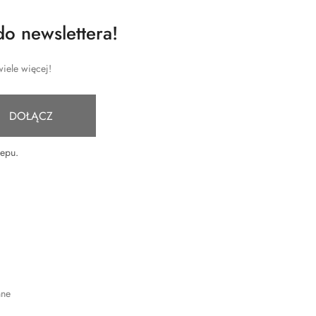
do newslettera!
iele więcej!
DOŁĄCZ
lepu
.
nne