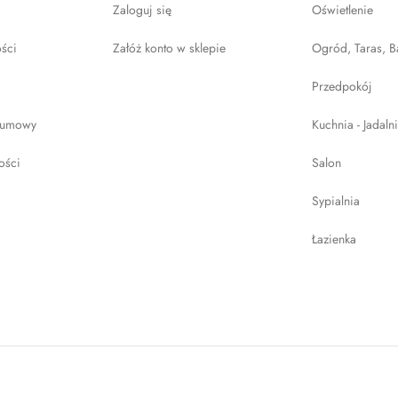
Zaloguj się
Oświetlenie
ości
Załóż konto w sklepie
Ogród, Taras, B
Przedpokój
 umowy
Kuchnia - Jadaln
ości
Salon
Sypialnia
Łazienka