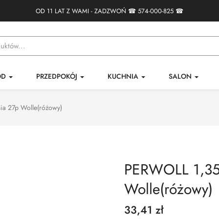
OD 11 LAT Z WAMI - ZADZWOŃ ☎
574-000-825
☎
ÓD
PRZEDPOKÓJ
KUCHNIA
SALON
ia 27p Wolle(różowy)
PERWOLL 1,35L
Wolle(różowy)
33,41 zł