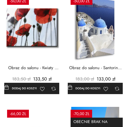
-50,00 ZŁ
-50,00 ZŁ
Obraz do salonu - Kwiaty -
Obraz do salonu - Santorini -
Czerwone maki -...
Grecja Cykady -...
183,50 zł
133,50 zł
183,00 zł
133,00 zł
DODAJ DO KOSZYKA
DODAJ DO KOSZYKA
-66,00 ZŁ
-70,00 ZŁ
OBECNIE BRAK NA