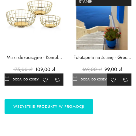
STANIE
Miski dekoracyjne - Komplet
Fototapeta na ścianę - Grecja
3szt. - Metalowe -...
- 183x254 cm
175,00 zł
109,00 zł
169,00 zł
99,00 zł
DODAJ DO KOSZYKA
DODAJ DO KOSZYKA
WSZYSTKIE PRODUKTY W PROMOCJI