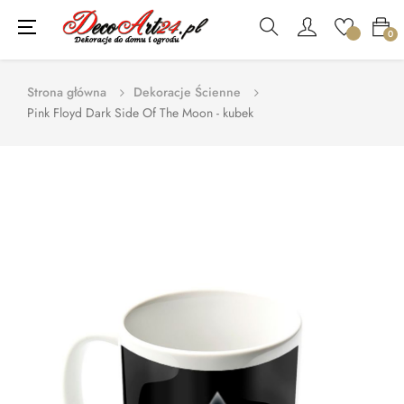
Toggle
☰
0
navigation
Strona główna
Dekoracje Ścienne
Pink Floyd Dark Side Of The Moon - kubek