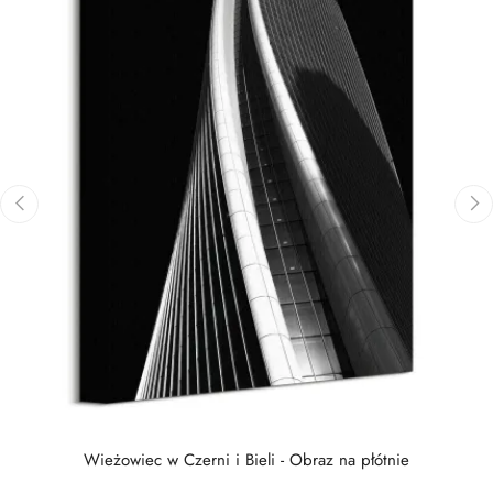
‹
›
Wieżowiec w Czerni i Bieli - Obraz na płótnie