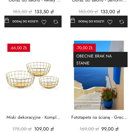
Obraz do salonu - Kwiaty -
Obraz do salonu - Santorini -
Czerwone maki -...
Grecja Cykady -...
183,50 zł
133,50 zł
183,00 zł
133,00 zł
DODAJ DO KOSZYKA
DODAJ DO KOSZYKA
-66,00 ZŁ
-70,00 ZŁ
OBECNIE BRAK NA
STANIE
Miski dekoracyjne - Komplet
Fototapeta na ścianę - Grecja
3szt. - Metalowe -...
- 183x254 cm
175,00 zł
109,00 zł
169,00 zł
99,00 zł