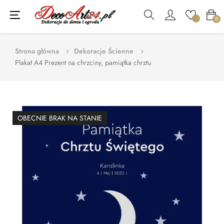
Toggle
☰
0
navigation
Strona główna
Dekoracje Ścienne
Plakat A4 Prezent na chrzciny, pamiątka chrztu
OBECNIE BRAK NA STANIE