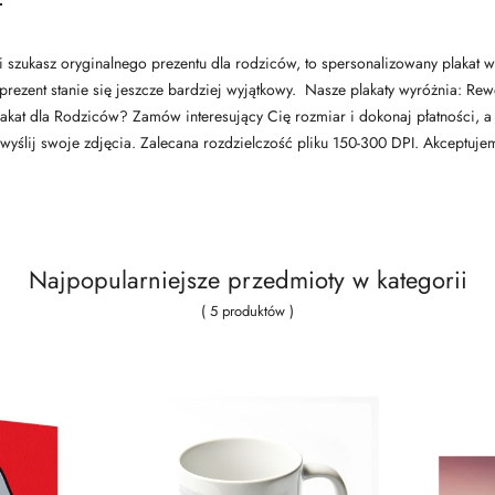
li szukasz oryginalnego prezentu dla rodziców, to spersonalizowany plaka
 prezent stanie się jeszcze bardziej wyjątkowy. Nasze plakaty wyróżnia: Re
at dla Rodziców? Zamów interesujący Cię rozmiar i dokonaj płatności, a 
ij swoje zdjęcia. Zalecana rozdzielczość pliku 150-300 DPI. Akceptujemy p
Najpopularniejsze przedmioty w kategorii
( 5 produktów )