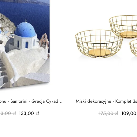
nu - Santorini - Grecja Cykady
Miski dekoracyjne - Komplet 3s
-...
-...
83,00 zł
133,00 zł
175,00 zł
109,00 