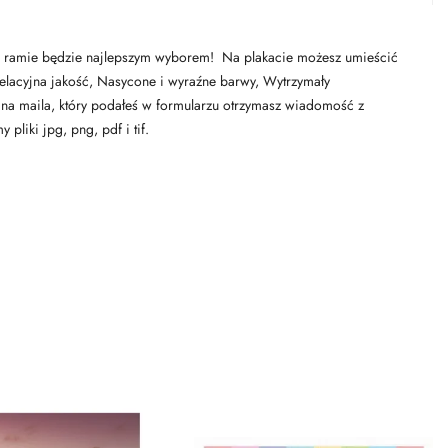
t w ramie będzie najlepszym wyborem! Na plakacie możesz umieścić
welacyjna jakość, Nasycone i wyraźne barwy, Wytrzymały
na maila, który podałeś w formularzu otrzymasz wiadomość z
liki jpg, png, pdf i tif.