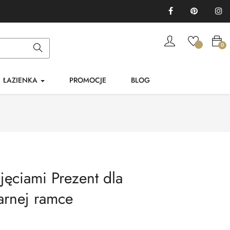
Facebook
Pinterest
In
0
ŁAZIENKA
PROMOCJE
BLOG
jęciami Prezent dla
arnej ramce