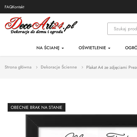
FAQ
Kontakt
NA ŚCIANĘ
OŚWIETLENIE
OGR
Strona główna
Dekoracje Ścienne
Plakat A4 ze zdjęciami Pre
OBECNIE BRAK NA STANIE