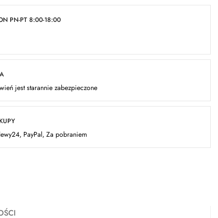
N PN-PT 8:00-18:00
KA
ień jest starannie zabezpieczone
AKUPY
elewy24, PayPal, Za pobraniem
OŚCI