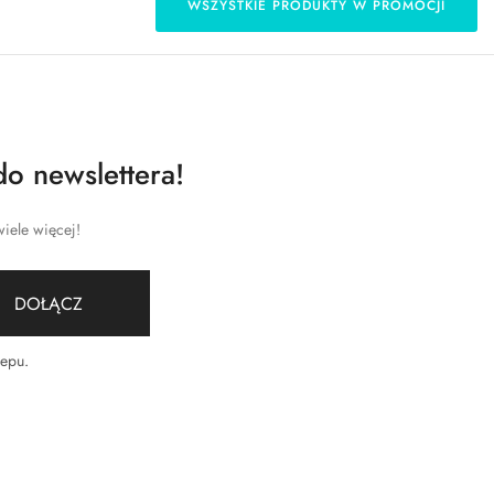
WSZYSTKIE PRODUKTY W PROMOCJI
do newslettera!
iele więcej!
DOŁĄCZ
lepu
.