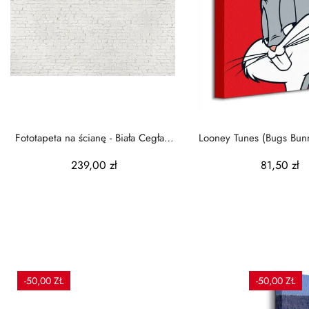
Fototapeta na ścianę - Biała Cegła -
Looney Tunes (Bugs Bun
Ściana z...
na płótnie
239,00 zł
81,50 zł
-50,00 ZŁ
-50,00 ZŁ