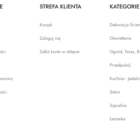
E
STREFA KLIENTA
KATEGORIE
Koszyk
Dekoracje Ście
Zaloguj się
Oświetlenie
ości
Załóż konto w sklepie
Ogród, Taras, B
Przedpokój
 umowy
Kuchnia - Jadaln
ości
Salon
Sypialnia
Łazienka