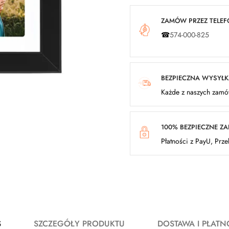
ZAMÓW PRZEZ TELEFO
☎
574-000-825
BEZPIECZNA WYSYŁ
Każde z naszych zamów
100% BEZPIECZNE Z
Płatności z PayU, Prz
S
SZCZEGÓŁY PRODUKTU
DOSTAWA I PŁATN