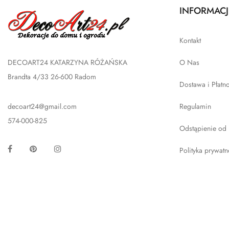
INFORMACJ
Kontakt
DECOART24 KATARZYNA RÓŻAŃSKA
O Nas
Brandta 4/33 26-600 Radom
Dostawa i Płatn
decoart24@gmail.com
Regulamin
574-000-825
Odstąpienie od
Facebook
Pinterest
Instagram
Polityka prywatn