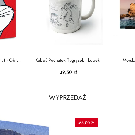
ny) - Obraz
Kubuś Puchatek Tygrysek - kubek
Morska
39,50 zł
WYPRZEDAŻ
-66,00 ZŁ