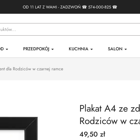
OD 11 LAT Z WAMI - ZADZWOŃ ☎
574-000-825
☎
ÓD
PRZEDPOKÓJ
KUCHNIA
SALON
zent dla Rodziców w czarnej ramce
Plakat A4 ze zd
Rodziców w cz
49,50 zł