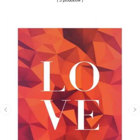
( 5 produktów )
‹
›