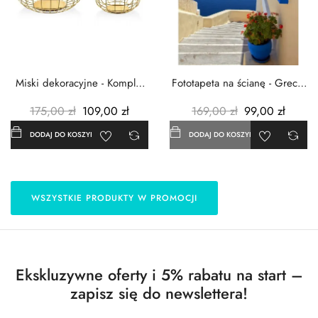
Miski dekoracyjne - Komplet
Fototapeta na ścianę - Grecja
3szt. - Metalowe -...
- 183x254 cm
175,00 zł
109,00 zł
169,00 zł
99,00 zł
DODAJ DO KOSZYKA
DODAJ DO KOSZYKA
WSZYSTKIE PRODUKTY W PROMOCJI
Ekskluzywne oferty i 5% rabatu na start –
zapisz się do newslettera!