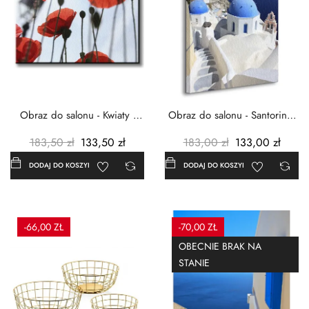
Obraz do salonu - Kwiaty -
Obraz do salonu - Santorini -
Czerwone maki -...
Grecja Cykady -...
183,50 zł
133,50 zł
183,00 zł
133,00 zł
DODAJ DO KOSZYKA
DODAJ DO KOSZYKA
-66,00 ZŁ
-70,00 ZŁ
OBECNIE BRAK NA
STANIE