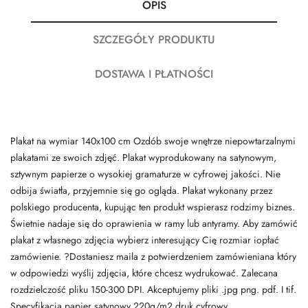
OPIS
SZCZEGÓŁY PRODUKTU
DOSTAWA I PŁATNOŚCI
Plakat na wymiar 140x100 cm Ozdób swoje wnętrze niepowtarzalnymi
plakatami ze swoich zdjęć. Plakat wyprodukowany na satynowym,
sztywnym papierze o wysokiej gramaturze w cyfrowej jakości. Nie
odbija światła, przyjemnie się go ogląda. Plakat wykonany przez
polskiego producenta, kupując ten produkt wspierasz rodzimy biznes.
Świetnie nadaje się do oprawienia w ramy lub antyramy. Aby zamówić
plakat z własnego zdjęcia wybierz interesujący Cię rozmiar iopłać
zamówienie. ?Dostaniesz maila z potwierdzeniem zamówieniana który
w odpowiedzi wyślij zdjęcia, które chcesz wydrukować. Zalecana
rozdzielczość pliku 150-300 DPI. Akceptujemy pliki .jpg png. pdf. I tif.
Specyfikacja papier satynowy 220g/m2 druk cyfrowy