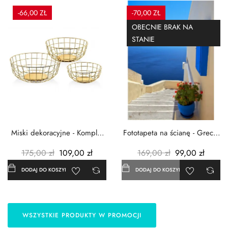
-66,00 ZŁ
-70,00 ZŁ
OBECNIE BRAK NA
STANIE
Miski dekoracyjne - Komplet
Fototapeta na ścianę - Grecja
3szt. - Metalowe -...
- 183x254 cm
175,00 zł
109,00 zł
169,00 zł
99,00 zł
DODAJ DO KOSZYKA
DODAJ DO KOSZYKA
WSZYSTKIE PRODUKTY W PROMOCJI