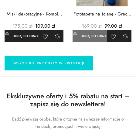
Miski dekoracyjne - Komplet
Fototapeta na ścianę - Grecja
3szt. - Metalowe -...
- 183x254 cm
175,00 zł
109,00 zł
169,00 zł
99,00 zł
DODAJ DO KOSZYKA
DODAJ DO KOSZYKA
WSZYSTKIE PRODUKTY W PROMOCJI
Ekskluzywne oferty i 5% rabatu na start –
zapisz się do newslettera!
Bądź pierwszą osobą, która otrzyma najświeższe informacje o
trendach, promocjach i wiele więcej!