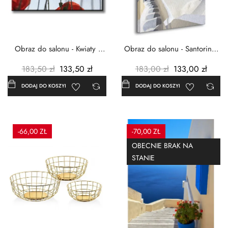
Obraz do salonu - Kwiaty -
Obraz do salonu - Santorini -
Czerwone maki -...
Grecja Cykady -...
183,50 zł
133,50 zł
183,00 zł
133,00 zł
DODAJ DO KOSZYKA
DODAJ DO KOSZYKA
-66,00 ZŁ
-70,00 ZŁ
OBECNIE BRAK NA
STANIE