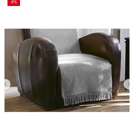
-8%
‹
›