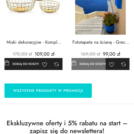
Miski dekoracyjne - Komplet
Fototapeta na ścianę - Grecja
3szt. - Metalowe -...
- 183x254 cm
175,00 zł
109,00 zł
169,00 zł
99,00 zł
DODAJ DO KOSZYKA
DODAJ DO KOSZYKA
WSZYSTKIE PRODUKTY W PROMOCJI
Ekskluzywne oferty i 5% rabatu na start –
zapisz się do newslettera!