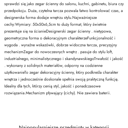
sprawdzi się jako zegar ścienny do salonu, kuchni, gabinetu, biura czy
przedpokoju. Duża, czytelna tarcza pozwala łatwo kontrolować czas, a
designerska forma dodaje wnętrzu stylu.Najważniejsze
cechy:Wymiary: 50x50x6,5cm to duży format, który świetnie
prezentuje się na ścianieDesignerski zegar ścienny . nietypowa,
geometryczna forma o dekoracyjnym charakterzeFunkcjonalność i
wygoda . wyraźne wskazówki, dobrze widoczna tarcza, precyzyjny
mechanizmZegar do nowoczesnych wnętrz . pasuje do stylu loft,
industrialnego, minimalistycznego i skandynawskiegoTrwałość i jakość
. wykonany z solidnych materiałów, odporny na codzienne
użytkowanieTo zegar dekoracyjny ścienny, który podkreśla charakter
wnętrza i jednocześnie doskonale spełnia swoją praktyczną funkcję.
Idealny dla tych, którzy cenią styl, jakość i ponadczasowe
rozwiązania.Mechanizm pływający (cichy). Nie zawiera baterii.
Najpopularniejsze przedmioty w kategorii