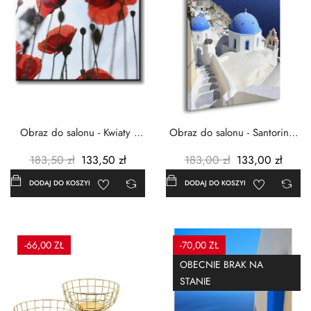
Obraz do salonu - Kwiaty -
Obraz do salonu - Santorini -
Czerwone maki -...
Grecja Cykady -...
183,50 zł
133,50 zł
183,00 zł
133,00 zł
DODAJ DO KOSZYKA
DODAJ DO KOSZYKA
-66,00 ZŁ
-70,00 ZŁ
OBECNIE BRAK NA
STANIE