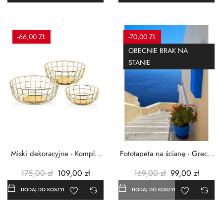
-66,00 ZŁ
-70,00 ZŁ
OBECNIE BRAK NA
STANIE
Miski dekoracyjne - Komplet
Fototapeta na ścianę - Grecja
3szt. - Metalowe -...
- 183x254 cm
175,00 zł
109,00 zł
169,00 zł
99,00 zł
DODAJ DO KOSZYKA
DODAJ DO KOSZYKA