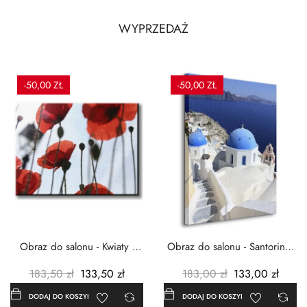
WYPRZEDAŻ
-50,00 ZŁ
-50,00 ZŁ
Obraz do salonu - Kwiaty -
Obraz do salonu - Santorini -
Czerwone maki -...
Grecja Cykady -...
183,50 zł
133,50 zł
183,00 zł
133,00 zł
DODAJ DO KOSZYKA
DODAJ DO KOSZYKA