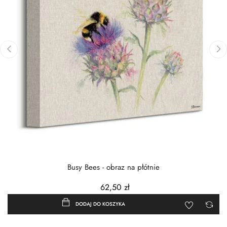
‹
›
Busy Bees - obraz na płótnie
62,50 zł
DODAJ DO KOSZYKA