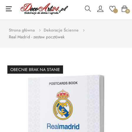
Toggle
☰
0
navigation
Strona główna
Dekoracje Ścienne
Real Madrid - zestaw pocztówek
OBECNIE BRAK NA STANIE