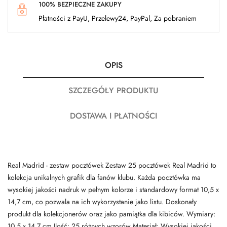
100% BEZPIECZNE ZAKUPY
Płatności z PayU, Przelewy24, PayPal, Za pobraniem
OPIS
SZCZEGÓŁY PRODUKTU
DOSTAWA I PŁATNOŚCI
Real Madrid - zestaw pocztówek Zestaw 25 pocztówek Real Madrid to
kolekcja unikalnych grafik dla fanów klubu. Każda pocztówka ma
wysokiej jakości nadruk w pełnym kolorze i standardowy format 10,5 x
14,7 cm, co pozwala na ich wykorzystanie jako listu. Doskonały
produkt dla kolekcjonerów oraz jako pamiątka dla kibiców. Wymiary:
10,5 x 14,7 cm Ilość: 25 różnych wzorów Materiał: Wysokiej jakości