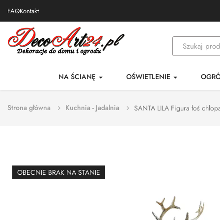
FAQ
Kontakt
NA ŚCIANĘ
OŚWIETLENIE
OGR
Strona główna
Kuchnia - Jadalnia
SANTA LILA Figura łoś chło
OBECNIE BRAK NA STANIE