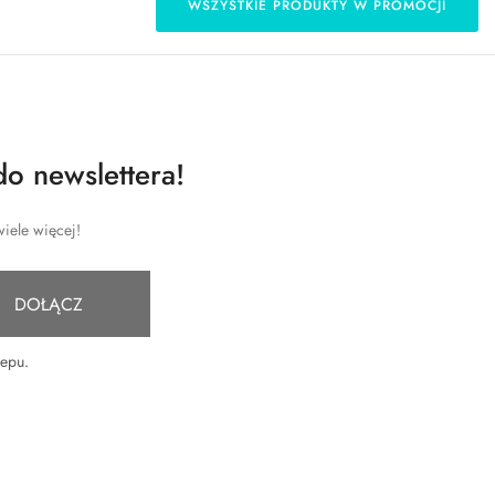
WSZYSTKIE PRODUKTY W PROMOCJI
do newslettera!
iele więcej!
DOŁĄCZ
lepu
.