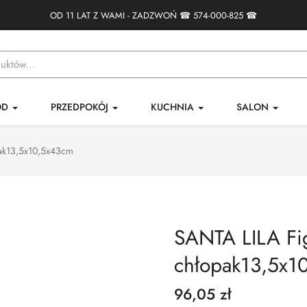
OD 11 LAT Z WAMI - ZADZWOŃ ☎
574-000-825
☎
ÓD
PRZEDPOKÓJ
KUCHNIA
SALON
pak13,5x10,5x43cm
SANTA LILA Fig
chłopak13,5x1
96,05 zł