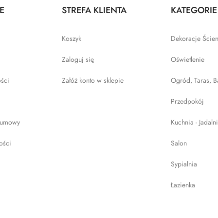
E
STREFA KLIENTA
KATEGORIE
Koszyk
Dekoracje Ście
Zaloguj się
Oświetlenie
ości
Załóż konto w sklepie
Ogród, Taras, B
Przedpokój
 umowy
Kuchnia - Jadaln
ości
Salon
Sypialnia
Łazienka