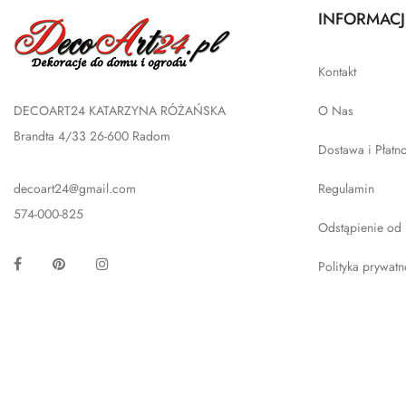
INFORMACJ
Kontakt
DECOART24 KATARZYNA RÓŻAŃSKA
O Nas
Brandta 4/33 26-600 Radom
Dostawa i Płatn
decoart24@gmail.com
Regulamin
574-000-825
Odstąpienie od
Facebook
Pinterest
Instagram
Polityka prywatn