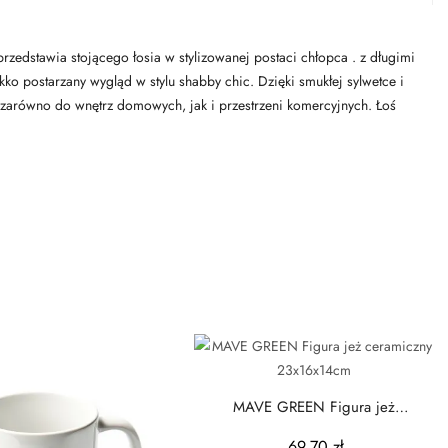
rzedstawia stojącego łosia w stylizowanej postaci chłopca . z długimi
kko postarzany wygląd w stylu shabby chic. Dzięki smukłej sylwetce i
 zarówno do wnętrz domowych, jak i przestrzeni komercyjnych. Łoś
MAVE GREEN Figura jeż
ceramiczny 23x16x14cm
69,70 zł