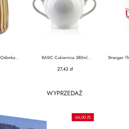
Osłonka
BASIC Cukiernica 380ml
Stranger T
11x17,5x11,5cm
27,43 zł
WYPRZEDAŻ
-66,00 ZŁ