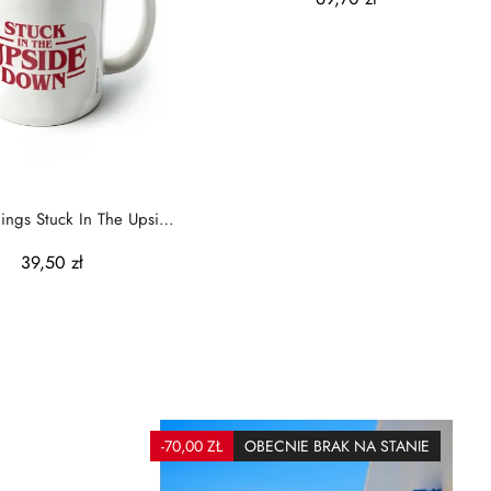
hings Stuck In The Upside
Down - kubek
39,50 zł
-70,00 ZŁ
OBECNIE BRAK NA STANIE