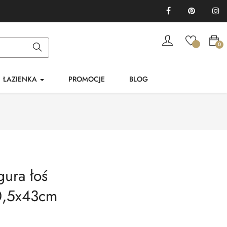
Facebook
Pinterest
In
0
ŁAZIENKA
PROMOCJE
BLOG
ura łoś
0,5x43cm