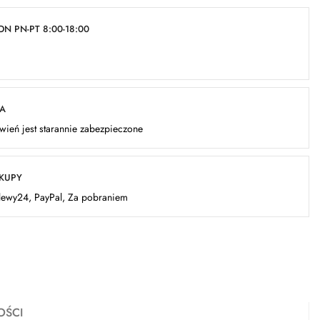
N PN-PT 8:00-18:00
KA
ień jest starannie zabezpieczone
AKUPY
elewy24, PayPal, Za pobraniem
OŚCI