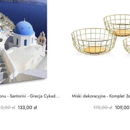
nu - Santorini - Grecja Cykady
Miski dekoracyjne - Komplet 3s
-...
-...
83,00 zł
133,00 zł
175,00 zł
109,00 