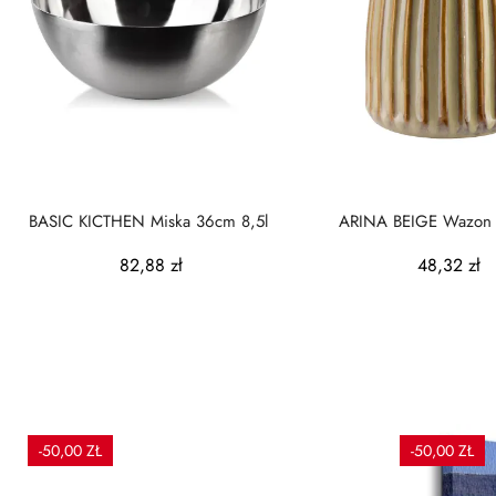
BASIC KICTHEN Miska 36cm 8,5l
ARINA BEIGE Wazon 
11x15,5x18cm
82,88 zł
48,32 zł
-50,00 ZŁ
-50,00 ZŁ