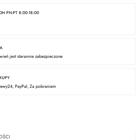
N PN-PT 8:00-18:00
KA
ień jest starannie zabezpieczone
AKUPY
elewy24, PayPal, Za pobraniem
OŚCI