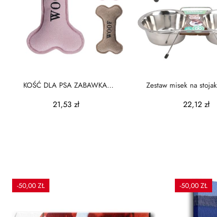
KOŚĆ DLA PSA ZABAWKA
Zestaw misek na stojaku
23X12X5CM 2 RODZAJE
nierdzewnej..
21,53 zł
22,12 zł
-50,00 ZŁ
-50,00 ZŁ