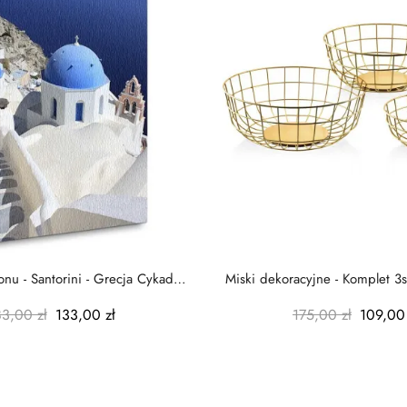
nu - Santorini - Grecja Cykady
Miski dekoracyjne - Komplet 3s
-...
-...
83,00 zł
133,00 zł
175,00 zł
109,00 