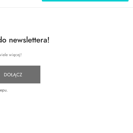
do newslettera!
iele więcej!
DOŁĄCZ
lepu
.