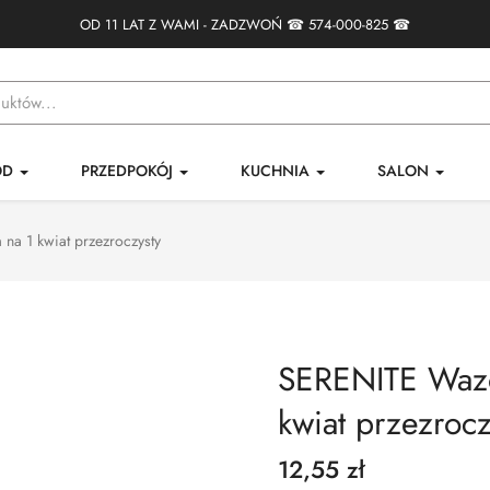
OD 11 LAT Z WAMI - ZADZWOŃ ☎
574-000-825
☎
ÓD
PRZEDPOKÓJ
KUCHNIA
SALON
a 1 kwiat przezroczysty
SERENITE Waz
kwiat przezrocz
12,55 zł