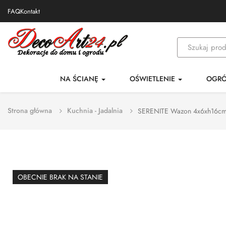
FAQ
Kontakt
NA ŚCIANĘ
OŚWIETLENIE
OGR
Strona główna
Kuchnia - Jadalnia
SERENITE Wazon 4x6xh16cm n
OBECNIE BRAK NA STANIE