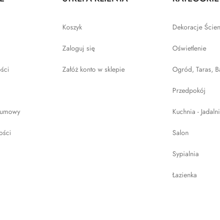
Koszyk
Dekoracje Ście
Zaloguj się
Oświetlenie
ości
Załóż konto w sklepie
Ogród, Taras, B
Przedpokój
 umowy
Kuchnia - Jadaln
ości
Salon
Sypialnia
Łazienka