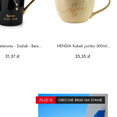
lanowy - Zodiak - Baran -
HENDIA Kubek jumbo 500ml
430ml
11,5x15,5x9cm
31,37 zł
25,35 zł
-70,00 ZŁ
OBECNIE BRAK NA STANIE