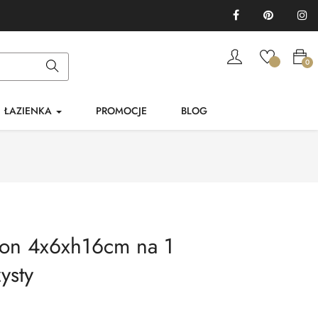
Facebook
Pinterest
In
0
ŁAZIENKA
PROMOCJE
BLOG
on 4x6xh16cm na 1
ysty