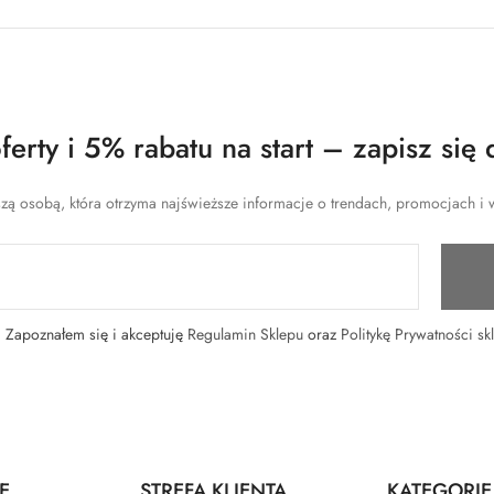
erty i 5% rabatu na start – zapisz się 
zą osobą, która otrzyma najświeższe informacje o trendach, promocjach i w
Zapoznałem się i akceptuję
Regulamin Sklepu
oraz
Politykę Prywatności sk
E
STREFA KLIENTA
KATEGORIE