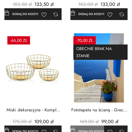
183,50 zł
133,50 zł
183,00 zł
133,00 zł
DODAJ DO KOSZYKA
DODAJ DO KOSZYKA
-66,00 ZŁ
-70,00 ZŁ
OBECNIE BRAK NA
STANIE
Miski dekoracyjne - Komplet
Fototapeta na ścianę - Grecja
3szt. - Metalowe -...
- 183x254 cm
175,00 zł
109,00 zł
169,00 zł
99,00 zł
DODAJ DO KOSZYKA
DODAJ DO KOSZYKA