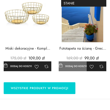
STANIE
Miski dekoracyjne - Komplet
Fototapeta na ścianę - Grecja
3szt. - Metalowe -...
- 183x254 cm
175,00 zł
109,00 zł
169,00 zł
99,00 zł
DODAJ DO KOSZYKA
DODAJ DO KOSZYKA
WSZYSTKIE PRODUKTY W PROMOCJI