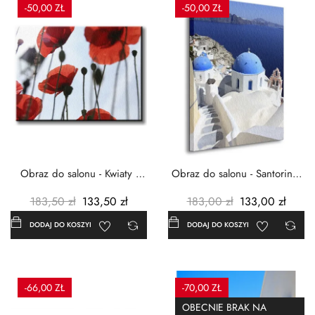
-50,00 ZŁ
-50,00 ZŁ
Obraz do salonu - Kwiaty -
Obraz do salonu - Santorini -
Czerwone maki -...
Grecja Cykady -...
183,50 zł
133,50 zł
183,00 zł
133,00 zł
DODAJ DO KOSZYKA
DODAJ DO KOSZYKA
-66,00 ZŁ
-70,00 ZŁ
OBECNIE BRAK NA