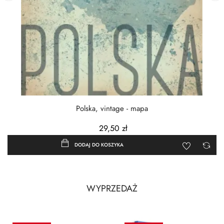
‹
›
Polska, vintage - mapa
29,50 zł
DODAJ DO KOSZYKA
WYPRZEDAŻ