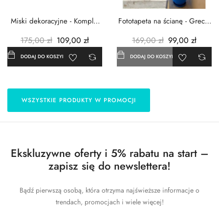
Miski dekoracyjne - Komplet
Fototapeta na ścianę - Grecja
3szt. - Metalowe -...
- 183x254 cm
175,00 zł
109,00 zł
169,00 zł
99,00 zł
DODAJ DO KOSZYKA
DODAJ DO KOSZYKA
WSZYSTKIE PRODUKTY W PROMOCJI
Ekskluzywne oferty i 5% rabatu na start –
zapisz się do newslettera!
Bądź pierwszą osobą, która otrzyma najświeższe informacje o
trendach, promocjach i wiele więcej!