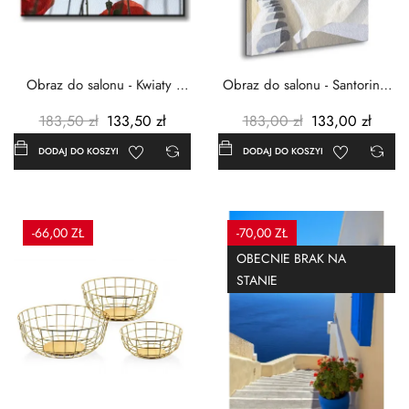
Obraz do salonu - Kwiaty -
Obraz do salonu - Santorini -
Czerwone maki -...
Grecja Cykady -...
183,50 zł
133,50 zł
183,00 zł
133,00 zł
DODAJ DO KOSZYKA
DODAJ DO KOSZYKA
-66,00 ZŁ
-70,00 ZŁ
OBECNIE BRAK NA
STANIE