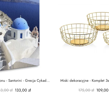
nu - Santorini - Grecja Cykady
Miski dekoracyjne - Komplet 3s
-...
-...
83,00 zł
133,00 zł
175,00 zł
109,00 