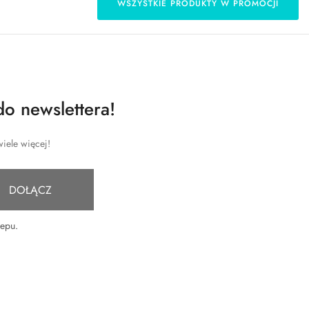
WSZYSTKIE PRODUKTY W PROMOCJI
do newslettera!
iele więcej!
DOŁĄCZ
lepu
.