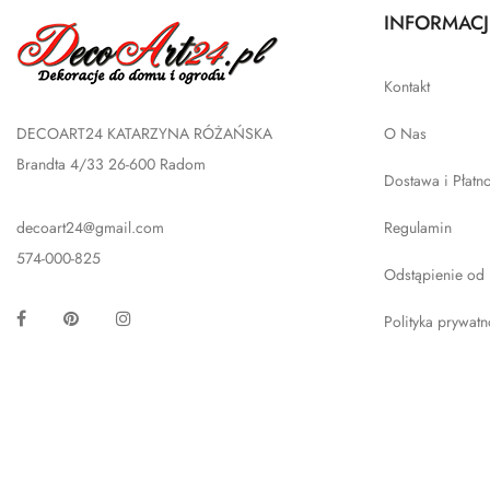
INFORMACJ
Kontakt
DECOART24 KATARZYNA RÓŻAŃSKA
O Nas
Brandta 4/33 26-600 Radom
Dostawa i Płatn
decoart24@gmail.com
Regulamin
574-000-825
Odstąpienie od
Facebook
Pinterest
Instagram
Polityka prywatn