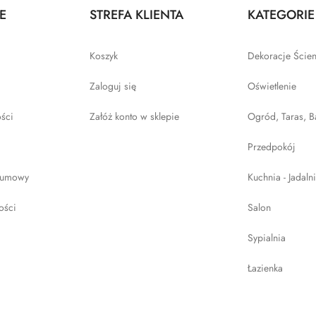
E
STREFA KLIENTA
KATEGORIE
Koszyk
Dekoracje Ście
Zaloguj się
Oświetlenie
ości
Załóż konto w sklepie
Ogród, Taras, B
Przedpokój
 umowy
Kuchnia - Jadaln
ości
Salon
Sypialnia
Łazienka