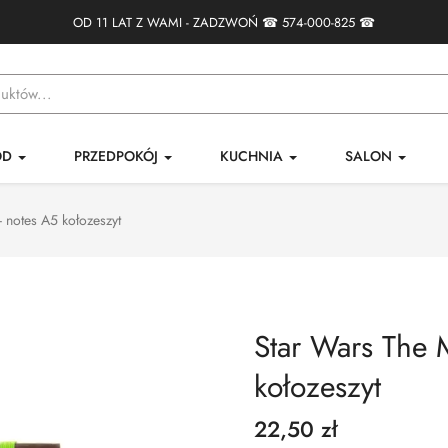
OD 11 LAT Z WAMI - ZADZWOŃ ☎
574-000-825
☎
ÓD
PRZEDPOKÓJ
KUCHNIA
SALON
 notes A5 kołozeszyt
Star Wars The 
kołozeszyt
22,50 zł