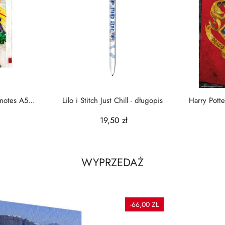
 notes A5 z
Lilo i Stitch Just Chill - długopis
Harry Potte
19,50 zł
WYPRZEDAŻ
-66,00 ZŁ