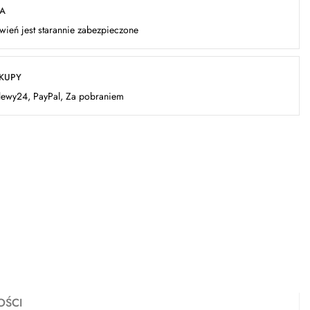
KA
ień jest starannie zabezpieczone
AKUPY
elewy24, PayPal, Za pobraniem
OŚCI