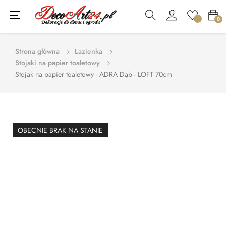
Toggle
☰
0
navigation
Strona główna
Łazienka
Stojaki na papier toaletowy
Stojak na papier toaletowy - ADRA Dąb - LOFT 70cm
OBECNIE BRAK NA STANIE