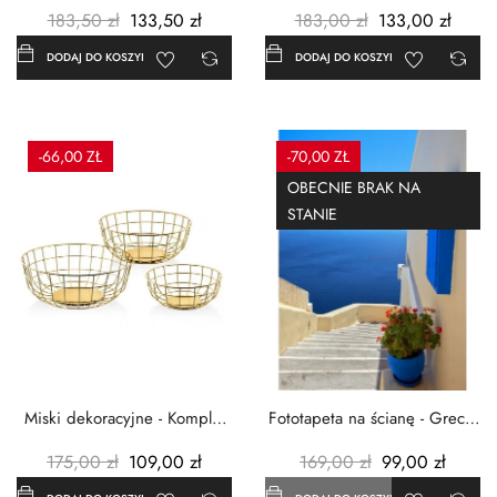
Czerwone maki -...
Grecja Cykady -...
183,50 zł
133,50 zł
183,00 zł
133,00 zł
DODAJ DO KOSZYKA
DODAJ DO KOSZYKA
-66,00 ZŁ
-70,00 ZŁ
OBECNIE BRAK NA
STANIE
Miski dekoracyjne - Komplet
Fototapeta na ścianę - Grecja
3szt. - Metalowe -...
- 183x254 cm
175,00 zł
109,00 zł
169,00 zł
99,00 zł