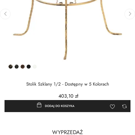
‹
›
Złota
Srebrna
Miedziana
Czarny
Biały
patyna
patyna
patyna
półmat
Stolik Szklany 1/2 - Dostępny w 5 Kolorach
403,10 zł
DODAJ DO KOSZYKA
WYPRZEDAŻ