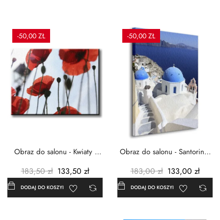
-50,00 ZŁ
-50,00 ZŁ
Obraz do salonu - Kwiaty -
Obraz do salonu - Santorini -
Czerwone maki -...
Grecja Cykady -...
183,50 zł
133,50 zł
183,00 zł
133,00 zł
DODAJ DO KOSZYKA
DODAJ DO KOSZYKA