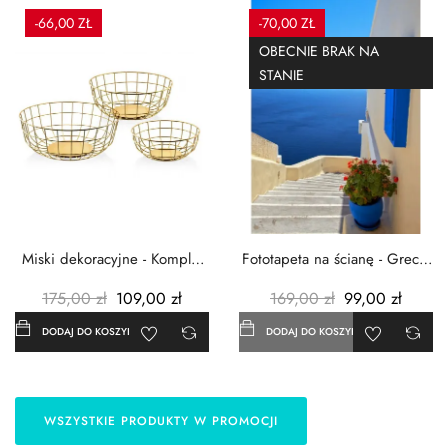
-66,00 ZŁ
-70,00 ZŁ
OBECNIE BRAK NA
STANIE
Miski dekoracyjne - Komplet
Fototapeta na ścianę - Grecja
3szt. - Metalowe -...
- 183x254 cm
175,00 zł
109,00 zł
169,00 zł
99,00 zł
DODAJ DO KOSZYKA
DODAJ DO KOSZYKA
WSZYSTKIE PRODUKTY W PROMOCJI