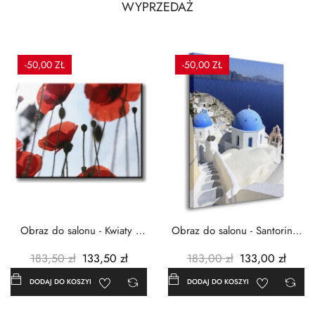
WYPRZEDAŻ
-50,00 ZŁ
-50,00 ZŁ
Obraz do salonu - Kwiaty -
Obraz do salonu - Santorini -
Czerwone maki -...
Grecja Cykady -...
183,50 zł
133,50 zł
183,00 zł
133,00 zł
DODAJ DO KOSZYKA
DODAJ DO KOSZYKA