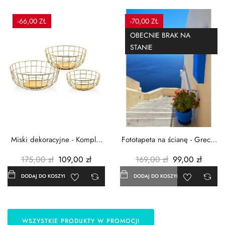
-66,00 ZŁ
-70,00 ZŁ
OBECNIE BRAK NA
STANIE
Miski dekoracyjne - Komplet
Fototapeta na ścianę - Grecja
3szt. - Metalowe -...
- 183x254 cm
175,00 zł
109,00 zł
169,00 zł
99,00 zł
DODAJ DO KOSZYKA
DODAJ DO KOSZYKA
WSZYSTKIE PRODUKTY W PROMOCJI