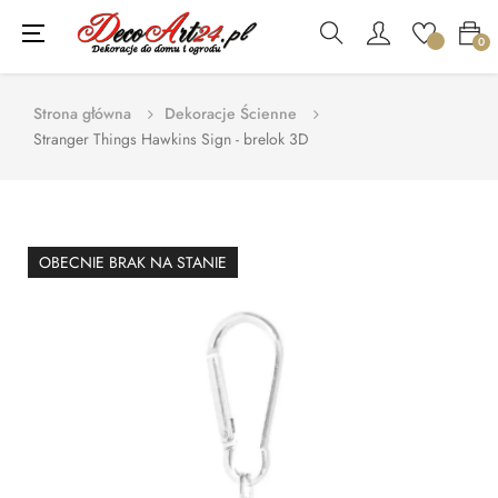
Toggle
☰
0
navigation
Strona główna
Dekoracje Ścienne
Stranger Things Hawkins Sign - brelok 3D
OBECNIE BRAK NA STANIE