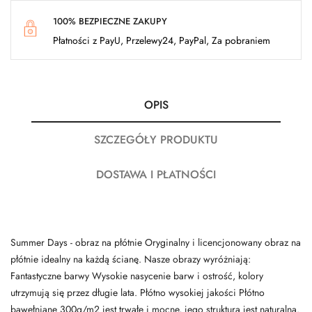
100% BEZPIECZNE ZAKUPY
Płatności z PayU, Przelewy24, PayPal, Za pobraniem
OPIS
SZCZEGÓŁY PRODUKTU
DOSTAWA I PŁATNOŚCI
Summer Days - obraz na płótnie Oryginalny i licencjonowany obraz na
płótnie idealny na każdą ścianę. Nasze obrazy wyróżniają:
Fantastyczne barwy Wysokie nasycenie barw i ostrość, kolory
utrzymują się przez długie lata. Płótno wysokiej jakości Płótno
bawełniane 300g/m2 jest trwałe i mocne, jego struktura jest naturalna.