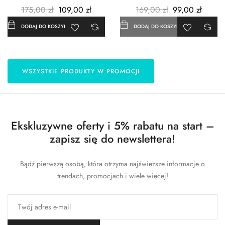
3szt. - Metalowe -...
- 183x254 cm
175,00 zł
109,00 zł
169,00 zł
99,00 zł
DODAJ DO KOSZYKA
DODAJ DO KOSZYKA
WSZYSTKIE PRODUKTY W PROMOCJI
Ekskluzywne oferty i 5% rabatu na start –
zapisz się do newslettera!
Bądź pierwszą osobą, która otrzyma najświeższe informacje o
trendach, promocjach i wiele więcej!