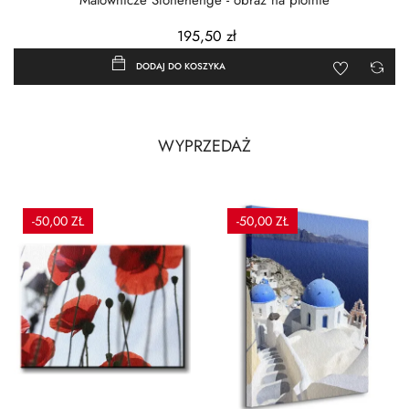
Malownicze Stonehenge - obraz na płótnie
195,50 zł
DODAJ DO KOSZYKA
WYPRZEDAŻ
-50,00 ZŁ
-50,00 ZŁ