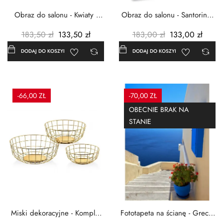
Obraz do salonu - Kwiaty -
Obraz do salonu - Santorini -
Czerwone maki -...
Grecja Cykady -...
183,50 zł
133,50 zł
183,00 zł
133,00 zł
DODAJ DO KOSZYKA
DODAJ DO KOSZYKA
-66,00 ZŁ
-70,00 ZŁ
OBECNIE BRAK NA
STANIE
Miski dekoracyjne - Komplet
Fototapeta na ścianę - Grecja