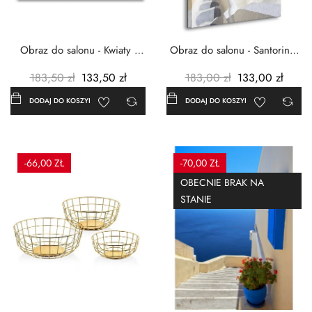
Obraz do salonu - Kwiaty -
Obraz do salonu - Santorini -
Czerwone maki -...
Grecja Cykady -...
183,50 zł
133,50 zł
183,00 zł
133,00 zł
DODAJ DO KOSZYKA
DODAJ DO KOSZYKA
-66,00 ZŁ
-70,00 ZŁ
OBECNIE BRAK NA
STANIE