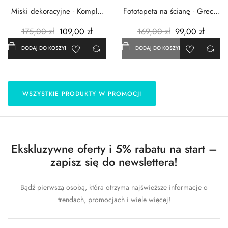
Miski dekoracyjne - Komplet
Fototapeta na ścianę - Grecja
3szt. - Metalowe -...
- 183x254 cm
175,00 zł
109,00 zł
169,00 zł
99,00 zł
DODAJ DO KOSZYKA
DODAJ DO KOSZYKA
WSZYSTKIE PRODUKTY W PROMOCJI
Ekskluzywne oferty i 5% rabatu na start –
zapisz się do newslettera!
Bądź pierwszą osobą, która otrzyma najświeższe informacje o
trendach, promocjach i wiele więcej!