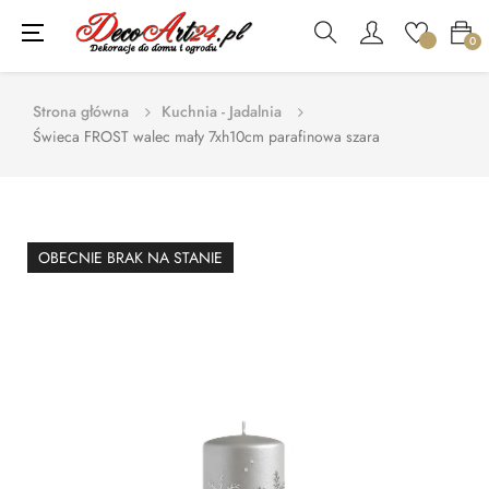
Toggle
☰
0
navigation
Strona główna
Kuchnia - Jadalnia
Świeca FROST walec mały 7xh10cm parafinowa szara
OBECNIE BRAK NA STANIE