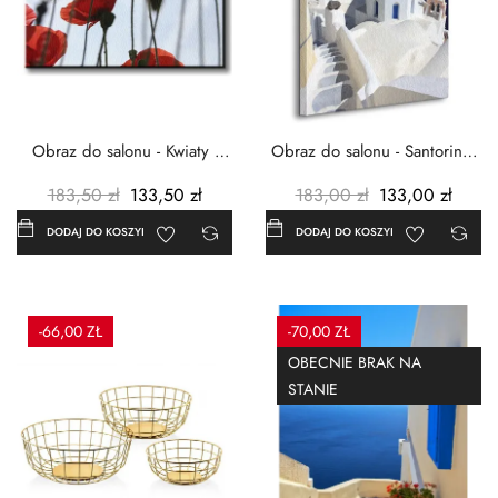
Obraz do salonu - Kwiaty -
Obraz do salonu - Santorini -
Czerwone maki -...
Grecja Cykady -...
183,50 zł
133,50 zł
183,00 zł
133,00 zł
DODAJ DO KOSZYKA
DODAJ DO KOSZYKA
-66,00 ZŁ
-70,00 ZŁ
OBECNIE BRAK NA
STANIE