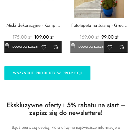
Miski dekoracyjne - Komplet
Fototapeta na ścianę - Grecja
3szt. - Metalowe -...
- 183x254 cm
175,00 zł
109,00 zł
169,00 zł
99,00 zł
DODAJ DO KOSZYKA
DODAJ DO KOSZYKA
WSZYSTKIE PRODUKTY W PROMOCJI
Ekskluzywne oferty i 5% rabatu na start –
zapisz się do newslettera!
Bądź pierwszą osobą, która otrzyma najświeższe informacje o