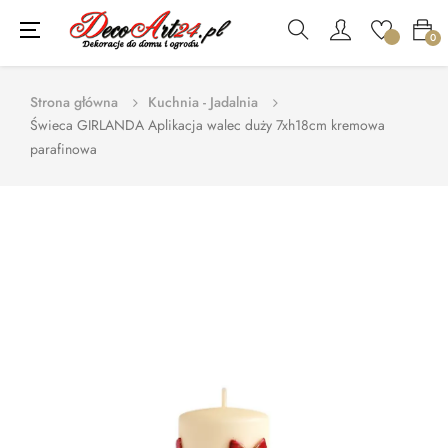
Toggle
☰
0
navigation
Strona główna
Kuchnia - Jadalnia
Świeca GIRLANDA Aplikacja walec duży 7xh18cm kremowa
parafinowa