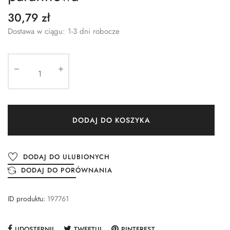
30,79 zł
Dostawa w ciągu: 1-3 dni robocze
DODAJ DO KOSZYKA
DODAJ DO ULUBIONYCH
DODAJ DO PORÓWNANIA
ID produktu:
197761
UDOSTĘPNIJ
TWEETUJ
PINTEREST