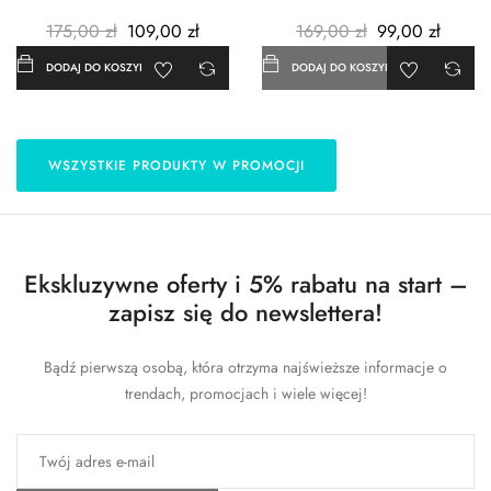
3szt. - Metalowe -...
- 183x254 cm
175,00 zł
109,00 zł
169,00 zł
99,00 zł
DODAJ DO KOSZYKA
DODAJ DO KOSZYKA
WSZYSTKIE PRODUKTY W PROMOCJI
Ekskluzywne oferty i 5% rabatu na start –
zapisz się do newslettera!
Bądź pierwszą osobą, która otrzyma najświeższe informacje o
trendach, promocjach i wiele więcej!