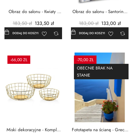
Obraz do salonu - Kwiaty -
Obraz do salonu - Santorini -
Czerwone maki -...
Grecja Cykady -...
183,50 zł
133,50 zł
183,00 zł
133,00 zł
DODAJ DO KOSZYKA
DODAJ DO KOSZYKA
-66,00 ZŁ
-70,00 ZŁ
OBECNIE BRAK NA
STANIE
Miski dekoracyjne - Komplet
Fototapeta na ścianę - Grecja