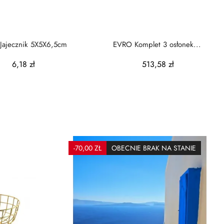
Jajecznik 5X5X6,5cm
EVRO Komplet 3 osłonek...
6,18 zł
513,58 zł
-70,00 ZŁ
OBECNIE BRAK NA STANIE