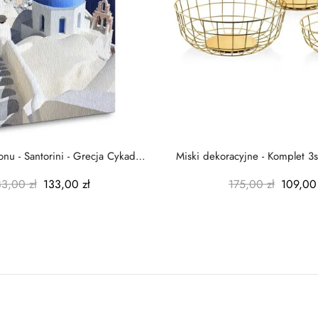
nu - Santorini - Grecja Cykady
Miski dekoracyjne - Komplet 3s
-...
-...
83,00 zł
133,00 zł
175,00 zł
109,00 