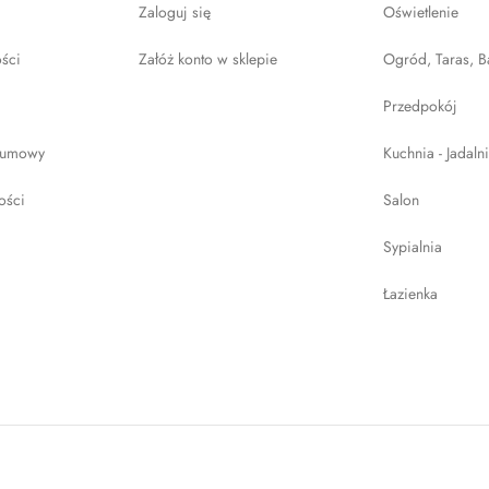
Zaloguj się
Oświetlenie
ości
Załóż konto w sklepie
Ogród, Taras, B
Przedpokój
 umowy
Kuchnia - Jadaln
ości
Salon
Sypialnia
Łazienka