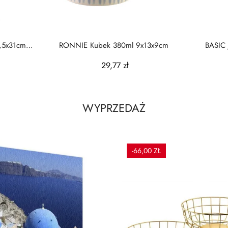
,5x31cm
RONNIE Kubek 380ml 9x13x9cm
BASIC 
29,77 zł
WYPRZEDAŻ
-66,00 ZŁ