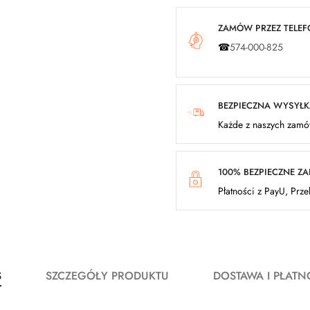
ZAMÓW PRZEZ TELEFO
☎
574-000-825
BEZPIECZNA WYSYŁ
Każde z naszych zamów
100% BEZPIECZNE Z
Płatności z PayU, Prz
S
SZCZEGÓŁY PRODUKTU
DOSTAWA I PŁATN