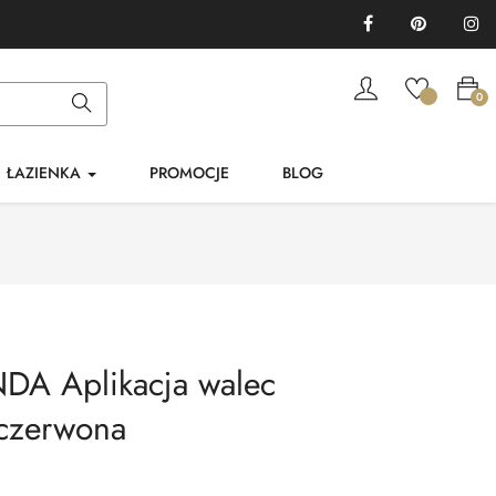
Facebook
Pinterest
In
0
ŁAZIENKA
PROMOCJE
BLOG
DA Aplikacja walec
czerwona