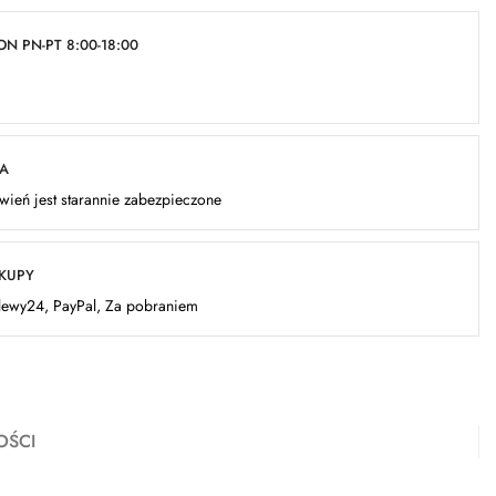
N PN-PT 8:00-18:00
KA
ień jest starannie zabezpieczone
AKUPY
elewy24, PayPal, Za pobraniem
OŚCI