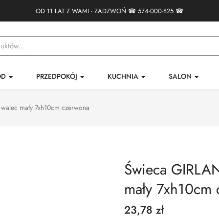
OD 11 LAT Z WAMI - ZADZWOŃ ☎
574-000-825
☎
ÓD
PRZEDPOKÓJ
KUCHNIA
SALON
 walec mały 7xh10cm czerwona
Świeca GIRLAN
mały 7xh10cm 
23,78 zł