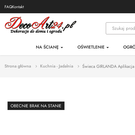
FAQ
Kontakt
NA ŚCIANĘ
OŚWIETLENIE
OGR
Strona główna
Kuchnia - Jadalnia
Świeca GIRLANDA Aplikacja
OBECNIE BRAK NA STANIE