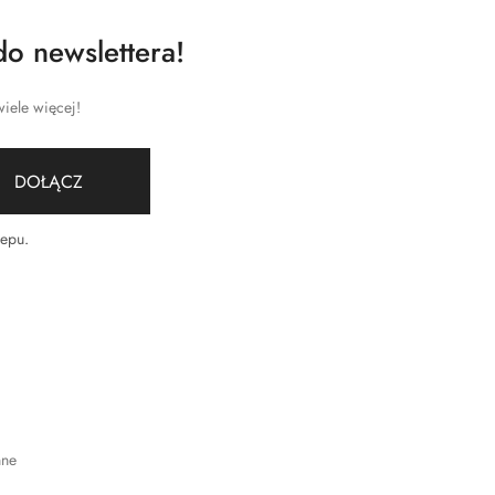
do newslettera!
iele więcej!
DOŁĄCZ
lepu
.
nne