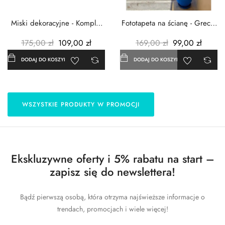
Miski dekoracyjne - Komplet
Fototapeta na ścianę - Grecja
3szt. - Metalowe -...
- 183x254 cm
175,00 zł
109,00 zł
169,00 zł
99,00 zł
DODAJ DO KOSZYKA
DODAJ DO KOSZYKA
WSZYSTKIE PRODUKTY W PROMOCJI
Ekskluzywne oferty i 5% rabatu na start –
zapisz się do newslettera!
Bądź pierwszą osobą, która otrzyma najświeższe informacje o
trendach, promocjach i wiele więcej!