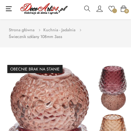
Toggle
☰
0
navigation
Strona główna
Kuchnia - Jadalnia
Świecznik szklany 108mm 3ass
OBECNIE BRAK NA STANIE