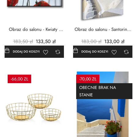
Obraz do salonu - Kwiaty -
Obraz do salonu - Santorini -
Czerwone maki -...
Grecja Cykady -...
183,50 zł
133,50 zł
183,00 zł
133,00 zł
DODAJ DO KOSZYKA
DODAJ DO KOSZYKA
-66,00 ZŁ
-70,00 ZŁ
OBECNIE BRAK NA
STANIE