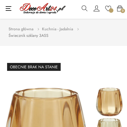
Toggle
☰
0
navigation
Strona główna
Kuchnia - Jadalnia
Świecznik szklany 3ASS
OBECNIE BRAK NA STANIE