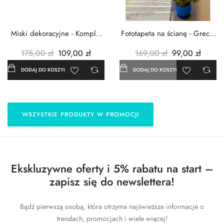
Miski dekoracyjne - Komplet
Fototapeta na ścianę - Grecja
3szt. - Metalowe -...
- 183x254 cm
175,00 zł
109,00 zł
169,00 zł
99,00 zł
DODAJ DO KOSZYKA
DODAJ DO KOSZYKA
WSZYSTKIE PRODUKTY W PROMOCJI
Ekskluzywne oferty i 5% rabatu na start –
zapisz się do newslettera!
Bądź pierwszą osobą, która otrzyma najświeższe informacje o
trendach, promocjach i wiele więcej!