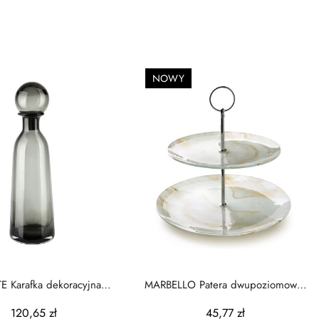
NOWY
E Karafka dekoracyjna
MARBELLO Patera dwupoziomowa
12x42cm
20cm/25cm
120,65 zł
45,77 zł