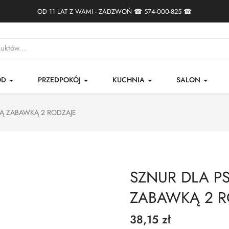
OD 11 LAT Z WAMI - ZADZWOŃ ☎
574-000-825
☎
ÓD
PRZEDPOKÓJ
KUCHNIA
SALON
Ą ZABAWKĄ 2 RODZAJE
SZNUR DLA 
ZABAWKĄ 2 R
38,15 zł