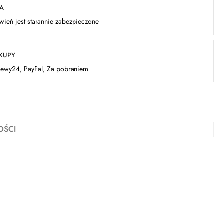
KA
ień jest starannie zabezpieczone
AKUPY
elewy24, PayPal, Za pobraniem
OŚCI