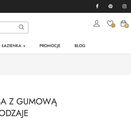
Facebook
Pinterest
In
0
ŁAZIENKA
PROMOCJE
BLOG
PSA Z GUMOWĄ
ODZAJE