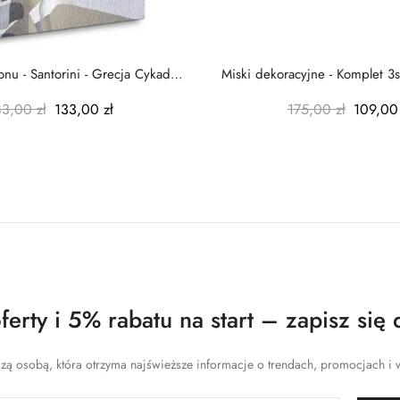
nu - Santorini - Grecja Cykady
Miski dekoracyjne - Komplet 3s
-...
-...
83,00 zł
133,00 zł
175,00 zł
109,00 
erty i 5% rabatu na start – zapisz się 
zą osobą, która otrzyma najświeższe informacje o trendach, promocjach i w