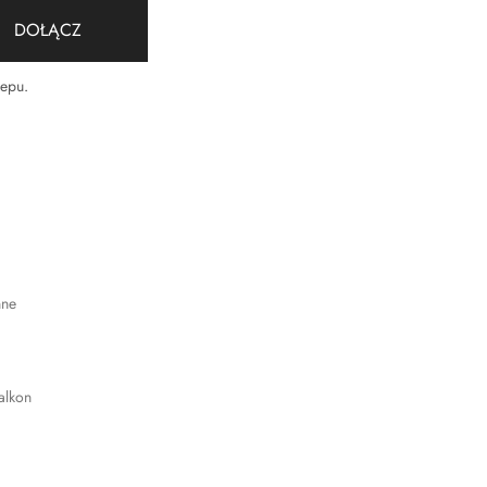
DOŁĄCZ
lepu
.
nne
alkon