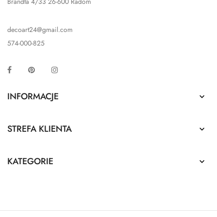
Brandta 4/33 26-600 Radom
decoart24@gmail.com
574-000-825
Facebook
Pinterest
Instagram
INFORMACJE

STREFA KLIENTA

KATEGORIE
