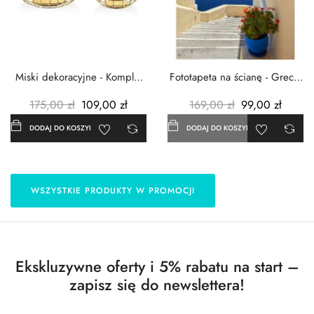
Miski dekoracyjne - Komplet
Fototapeta na ścianę - Grecja
3szt. - Metalowe -...
- 183x254 cm
175,00 zł
109,00 zł
169,00 zł
99,00 zł
DODAJ DO KOSZYKA
DODAJ DO KOSZYKA
WSZYSTKIE PRODUKTY W PROMOCJI
Ekskluzywne oferty i 5% rabatu na start –
zapisz się do newslettera!