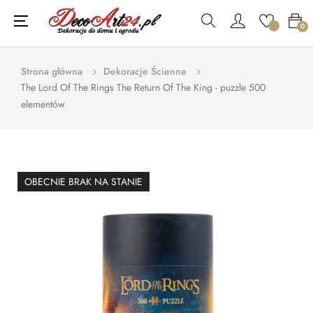
Toggle
☰
0
navigation
Strona główna
Dekoracje Ścienne
The Lord Of The Rings The Return Of The King - puzzle 500
elementów
OBECNIE BRAK NA STANIE