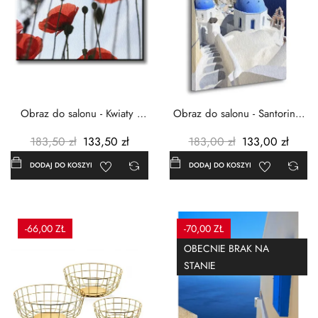
Obraz do salonu - Kwiaty -
Obraz do salonu - Santorini -
Czerwone maki -...
Grecja Cykady -...
183,50 zł
133,50 zł
183,00 zł
133,00 zł
DODAJ DO KOSZYKA
DODAJ DO KOSZYKA
-66,00 ZŁ
-70,00 ZŁ
OBECNIE BRAK NA
STANIE