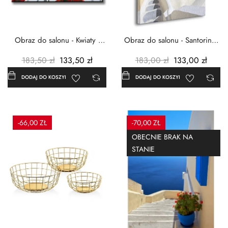
Obraz do salonu - Kwiaty -
Obraz do salonu - Santorini -
Czerwone maki -...
Grecja Cykady -...
183,50 zł
133,50 zł
183,00 zł
133,00 zł
DODAJ DO KOSZYKA
DODAJ DO KOSZYKA
-66,00 ZŁ
-70,00 ZŁ
OBECNIE BRAK NA
STANIE