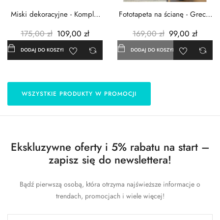
Miski dekoracyjne - Komplet
Fototapeta na ścianę - Grecja
3szt. - Metalowe -...
- 183x254 cm
175,00 zł
109,00 zł
169,00 zł
99,00 zł
DODAJ DO KOSZYKA
DODAJ DO KOSZYKA
WSZYSTKIE PRODUKTY W PROMOCJI
Ekskluzywne oferty i 5% rabatu na start –
zapisz się do newslettera!
Bądź pierwszą osobą, która otrzyma najświeższe informacje o
trendach, promocjach i wiele więcej!