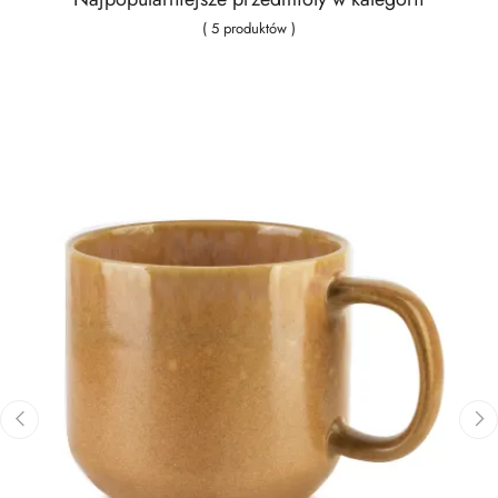
( 5 produktów )
‹
›