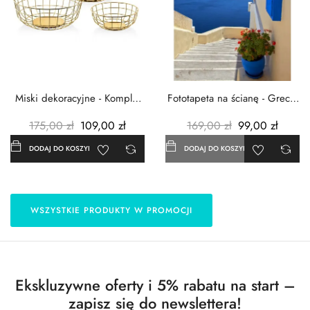
Miski dekoracyjne - Komplet
Fototapeta na ścianę - Grecja
3szt. - Metalowe -...
- 183x254 cm
175,00 zł
109,00 zł
169,00 zł
99,00 zł
DODAJ DO KOSZYKA
DODAJ DO KOSZYKA
WSZYSTKIE PRODUKTY W PROMOCJI
Ekskluzywne oferty i 5% rabatu na start –
zapisz się do newslettera!