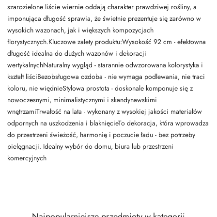
szarozielone liście wiernie oddają charakter prawdziwej rośliny, a
imponująca długość sprawia, że świetnie prezentuje się zarówno w
wysokich wazonach, jak i większych kompozycjach
florystycznych.Kluczowe zalety produktu:Wysokość 92 cm - efektowna
długość idealna do dużych wazonów i dekoracji
wertykalnychNaturalny wygląd - starannie odwzorowana kolorystyka i
kształt liściBezobsługowa ozdoba - nie wymaga podlewania, nie traci
koloru, nie więdnieStylowa prostota - doskonale komponuje się z
nowoczesnymi, minimalistycznymi i skandynawskimi
wnętrzamiTrwałość na lata - wykonany z wysokiej jakości materiałów
odpornych na uszkodzenia i blaknięcieTo dekoracja, która wprowadza
do przestrzeni świeżość, harmonię i poczucie ładu - bez potrzeby
pielęgnacji. Idealny wybór do domu, biura lub przestrzeni
komercyjnych
Najpopularniejsze przedmioty w kategorii