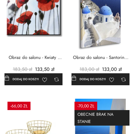
Obraz do salonu - Kwiaty -
Obraz do salonu - Santorini -
Czerwone maki -...
Grecja Cykady -...
183,50 zł
133,50 zł
183,00 zł
133,00 zł
DODAJ DO KOSZYKA
DODAJ DO KOSZYKA
-66,00 ZŁ
-70,00 ZŁ
OBECNIE BRAK NA
STANIE