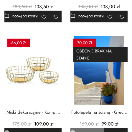
Czerwone maki -...
Grecja Cykady -...
183,50 zł
133,50 zł
183,00 zł
133,00 zł
DODAJ DO KOSZYKA
DODAJ DO KOSZYKA
-66,00 ZŁ
-70,00 ZŁ
OBECNIE BRAK NA
STANIE
Miski dekoracyjne - Komplet
Fototapeta na ścianę - Grecja
3szt. - Metalowe -...
- 183x254 cm
175,00 zł
109,00 zł
169,00 zł
99,00 zł