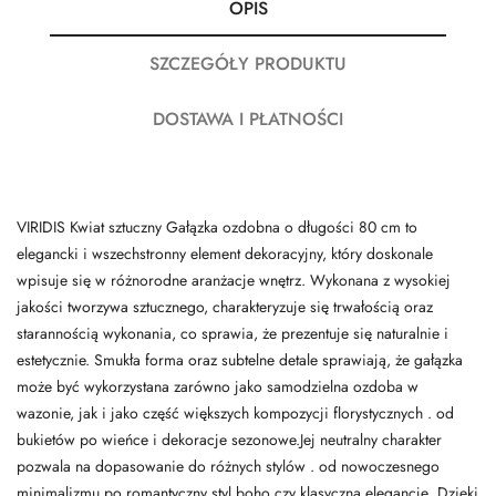
OPIS
SZCZEGÓŁY PRODUKTU
DOSTAWA I PŁATNOŚCI
VIRIDIS Kwiat sztuczny Gałązka ozdobna o długości 80 cm to
elegancki i wszechstronny element dekoracyjny, który doskonale
wpisuje się w różnorodne aranżacje wnętrz. Wykonana z wysokiej
jakości tworzywa sztucznego, charakteryzuje się trwałością oraz
starannością wykonania, co sprawia, że prezentuje się naturalnie i
estetycznie. Smukła forma oraz subtelne detale sprawiają, że gałązka
może być wykorzystana zarówno jako samodzielna ozdoba w
wazonie, jak i jako część większych kompozycji florystycznych . od
bukietów po wieńce i dekoracje sezonowe.Jej neutralny charakter
pozwala na dopasowanie do różnych stylów . od nowoczesnego
minimalizmu po romantyczny styl boho czy klasyczną elegancję. Dzięki