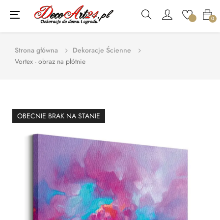
Toggle
☰
0
navigation
Strona główna
Dekoracje Ścienne
Vortex - obraz na płótnie
OBECNIE BRAK NA STANIE