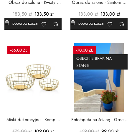
Obraz do salonu - Kwiaty -
Obraz do salonu - Santorini -
Czerwone maki -...
Grecja Cykady -...
183,50 zł
133,50 zł
183,00 zł
133,00 zł
DODAJ DO KOSZYKA
DODAJ DO KOSZYKA
-66,00 ZŁ
-70,00 ZŁ
OBECNIE BRAK NA
STANIE
Miski dekoracyjne - Komplet
Fototapeta na ścianę - Grecja
3szt. - Metalowe -...
- 183x254 cm
175,00 zł
109,00 zł
169,00 zł
99,00 zł