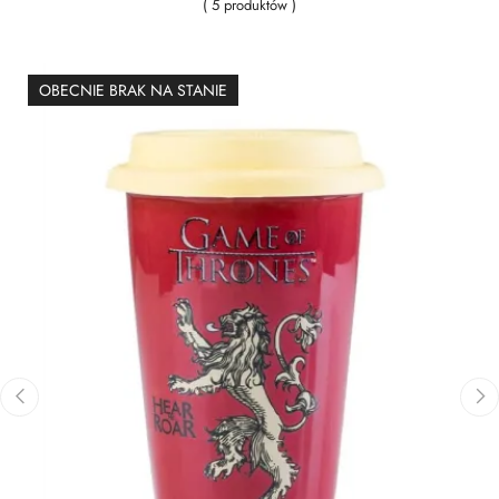
( 5 produktów )
OBECNIE BRAK NA STANIE
‹
›