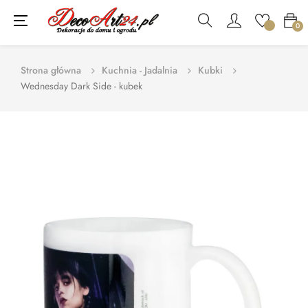
Toggle
☰
0
navigation
Strona główna
Kuchnia - Jadalnia
Kubki
Wednesday Dark Side - kubek