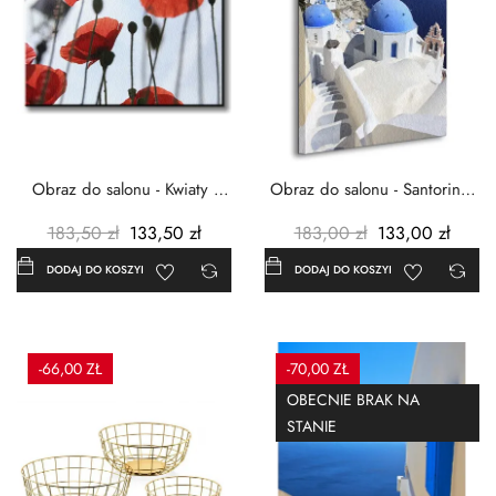
Obraz do salonu - Kwiaty -
Obraz do salonu - Santorini -
Czerwone maki -...
Grecja Cykady -...
183,50 zł
133,50 zł
183,00 zł
133,00 zł
DODAJ DO KOSZYKA
DODAJ DO KOSZYKA
-66,00 ZŁ
-70,00 ZŁ
OBECNIE BRAK NA
STANIE