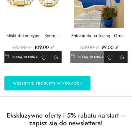
Miski dekoracyjne - Komplet
Fototapeta na ścianę - Grecja
3szt. - Metalowe -...
- 183x254 cm
175,00 zł
109,00 zł
169,00 zł
99,00 zł
DODAJ DO KOSZYKA
DODAJ DO KOSZYKA
WSZYSTKIE PRODUKTY W PROMOCJI
Ekskluzywne oferty i 5% rabatu na start –
zapisz się do newslettera!