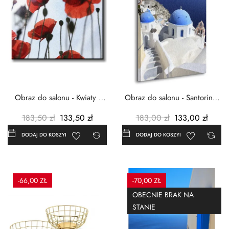
Obraz do salonu - Kwiaty -
Obraz do salonu - Santorini -
Czerwone maki -...
Grecja Cykady -...
183,50 zł
133,50 zł
183,00 zł
133,00 zł
DODAJ DO KOSZYKA
DODAJ DO KOSZYKA
-66,00 ZŁ
-70,00 ZŁ
OBECNIE BRAK NA
STANIE