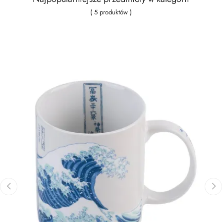
( 5 produktów )
‹
›