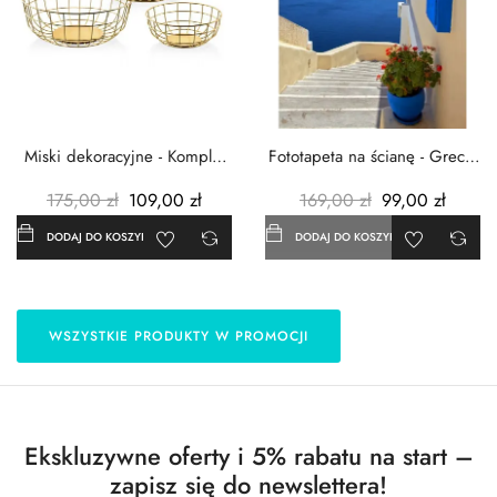
Miski dekoracyjne - Komplet
Fototapeta na ścianę - Grecja
3szt. - Metalowe -...
- 183x254 cm
175,00 zł
109,00 zł
169,00 zł
99,00 zł
DODAJ DO KOSZYKA
DODAJ DO KOSZYKA
WSZYSTKIE PRODUKTY W PROMOCJI
Ekskluzywne oferty i 5% rabatu na start –
zapisz się do newslettera!