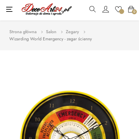
Toggle
☰
0
navigation
Strona główna
Salon
Zegary
Wizarding World Emergency - zegar ścienny