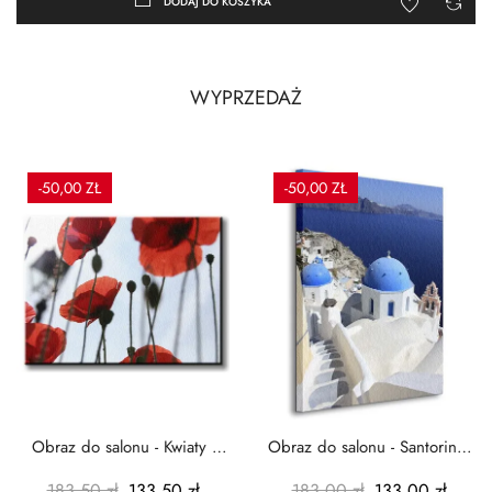
DODAJ DO KOSZYKA
WYPRZEDAŻ
-50,00 ZŁ
-50,00 ZŁ
Obraz do salonu - Kwiaty -
Obraz do salonu - Santorini -
Czerwone maki -...
Grecja Cykady -...
183,50 zł
133,50 zł
183,00 zł
133,00 zł