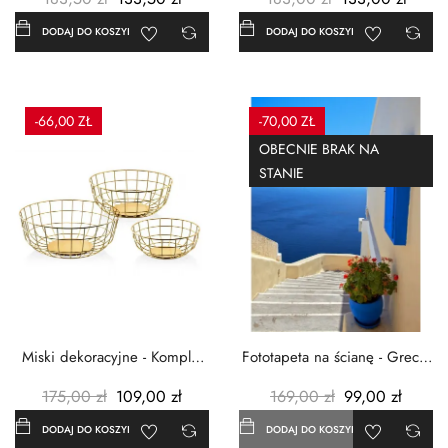
DODAJ DO KOSZYKA
DODAJ DO KOSZYKA
-66,00 ZŁ
-70,00 ZŁ
OBECNIE BRAK NA
STANIE
Miski dekoracyjne - Komplet
Fototapeta na ścianę - Grecja
3szt. - Metalowe -...
- 183x254 cm
175,00 zł
109,00 zł
169,00 zł
99,00 zł
DODAJ DO KOSZYKA
DODAJ DO KOSZYKA