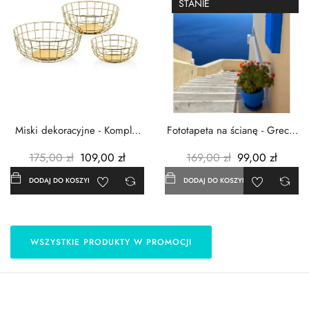
STANIE
Miski dekoracyjne - Komplet
Fototapeta na ścianę - Grecja
3szt. - Metalowe -...
- 183x254 cm
175,00 zł
109,00 zł
169,00 zł
99,00 zł
DODAJ DO KOSZYKA
DODAJ DO KOSZYKA
WSZYSTKIE PRODUKTY W PROMOCJI