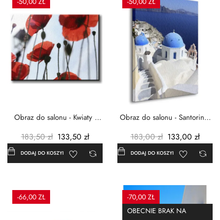
-50,00 ZŁ
-50,00 ZŁ
Obraz do salonu - Kwiaty -
Obraz do salonu - Santorini -
Czerwone maki -...
Grecja Cykady -...
183,50 zł
133,50 zł
183,00 zł
133,00 zł
DODAJ DO KOSZYKA
DODAJ DO KOSZYKA
-66,00 ZŁ
-70,00 ZŁ
OBECNIE BRAK NA