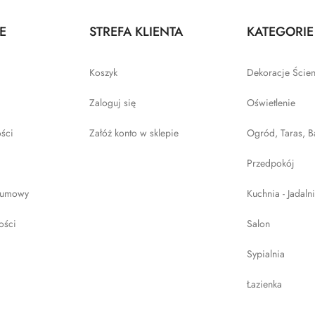
E
STREFA KLIENTA
KATEGORIE
Koszyk
Dekoracje Ście
Zaloguj się
Oświetlenie
ości
Załóż konto w sklepie
Ogród, Taras, B
Przedpokój
 umowy
Kuchnia - Jadaln
ości
Salon
Sypialnia
Łazienka