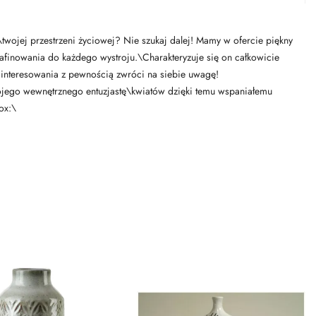
ojej przestrzeni życiowej? Nie szukaj dalej! Mamy w ofercie piękny
finowania do każdego wystroju.\Charakteryzuje się on całkowicie
ainteresowania z pewnością zwróci na siebie uwagę!
ojego wewnętrznego entuzjastę\kwiatów dzięki temu wspaniałemu
ox:\