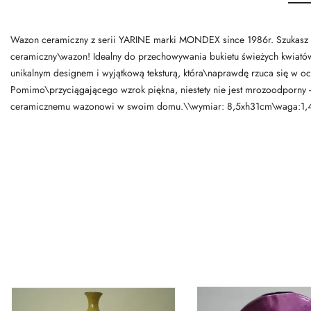
Wazon ceramiczny z serii YARINE marki MONDEX since 1986r. Szukasz wy
ceramiczny\wazon! Idealny do przechowywania bukietu świeżych kwiatów
unikalnym designem i wyjątkową teksturą, która\naprawdę rzuca się w o
Pomimo\przyciągającego wzrok piękna, niestety nie jest mrozoodporny
ceramicznemu wazonowi w swoim domu.\\wymiar: 8,5xh31cm\waga:1,4