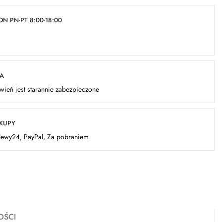
N PN-PT 8:00-18:00
KA
ień jest starannie zabezpieczone
AKUPY
elewy24, PayPal, Za pobraniem
OŚCI