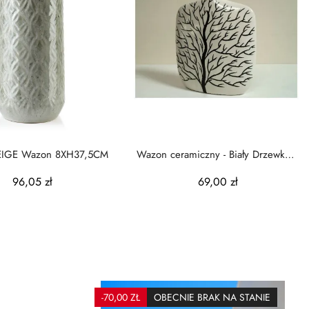
EIGE Wazon 8XH37,5CM
Wazon ceramiczny - Biały Drzewko -
32,5x12x42,5cm
96,05 zł
69,00 zł
-70,00 ZŁ
OBECNIE BRAK NA STANIE