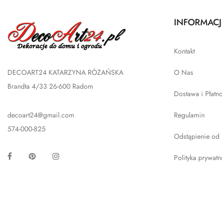
INFORMACJ
Kontakt
DECOART24 KATARZYNA RÓŻAŃSKA
O Nas
Brandta 4/33 26-600 Radom
Dostawa i Płatn
decoart24@gmail.com
Regulamin
574-000-825
Odstąpienie od
Facebook
Pinterest
Instagram
Polityka prywatn