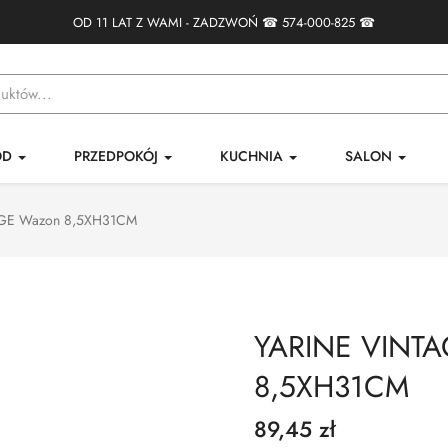
OD 11 LAT Z WAMI - ZADZWOŃ ☎
574-000-825
☎
ÓD
PRZEDPOKÓJ
KUCHNIA
SALON
GE Wazon 8,5XH31CM
YARINE VINTA
8,5XH31CM
89,45 zł