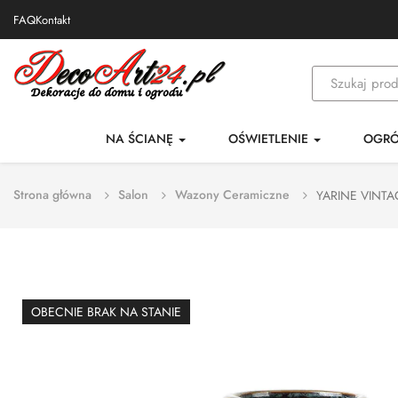
FAQ
Kontakt
NA ŚCIANĘ
OŚWIETLENIE
OGR
Strona główna
Salon
Wazony Ceramiczne
YARINE VINTA
OBECNIE BRAK NA STANIE