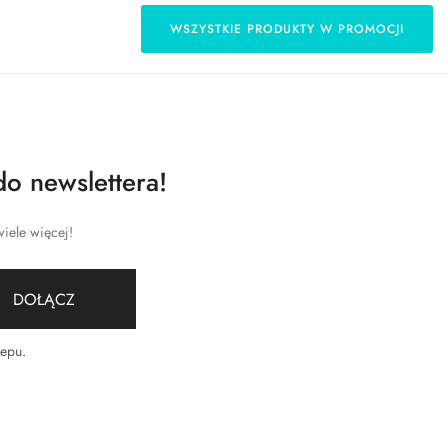
WSZYSTKIE PRODUKTY W PROMOCJI
do newslettera!
iele więcej!
DOŁĄCZ
lepu
.