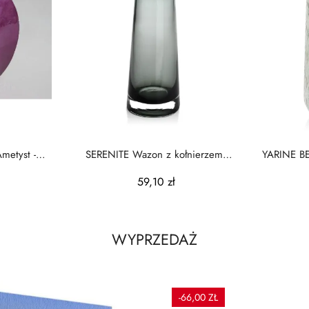
metyst -
SERENITE Wazon z kołnierzem
YARINE B
h20x13.5cm szary
59,10 zł
WYPRZEDAŻ
-66,00 ZŁ