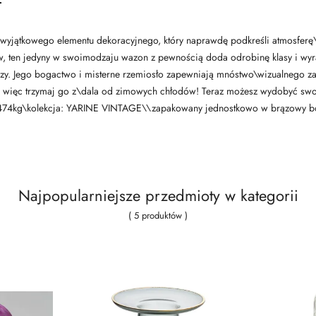
jątkowego elementu dekoracyjnego, który naprawdę podkreśli atmosferę\tw
, ten jedyny w swoimodzaju wazon z pewnością doda odrobinę klasy i wyra
czy. Jego bogactwo i misterne rzemiosło zapewniają mnóstwo\wizualnego z
 - więc trzymaj go z\dala od zimowych chłodów! Teraz możesz wydobyć sw
74kg\kolekcja: YARINE VINTAGE\\zapakowany jednostkowo w brązowy b
Najpopularniejsze przedmioty w kategorii
( 5 produktów )