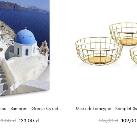
nu - Santorini - Grecja Cykady
Miski dekoracyjne - Komplet 3s
-...
-...
83,00 zł
133,00 zł
175,00 zł
109,00 