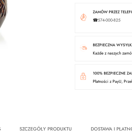
ZAMÓW PRZEZ TELEFO
☎
574-000-825
BEZPIECZNA WYSYŁ
Każde z naszych zamów
100% BEZPIECZNE Z
Płatności z PayU, Prz
S
SZCZEGÓŁY PRODUKTU
DOSTAWA I PŁATN