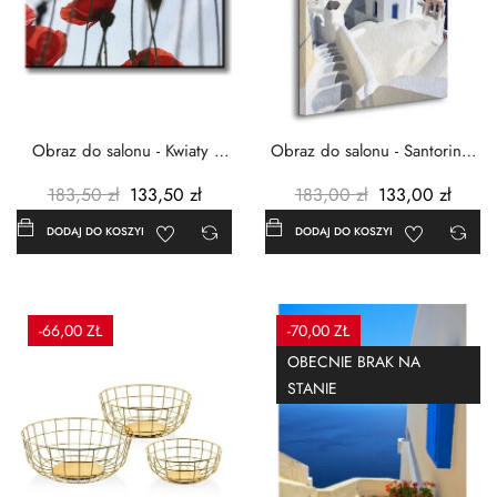
Obraz do salonu - Kwiaty -
Obraz do salonu - Santorini -
Czerwone maki -...
Grecja Cykady -...
183,50 zł
133,50 zł
183,00 zł
133,00 zł
DODAJ DO KOSZYKA
DODAJ DO KOSZYKA
-66,00 ZŁ
-70,00 ZŁ
OBECNIE BRAK NA
STANIE