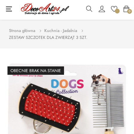
Toggle
☰
0
navigation
Strona główna
Kuchnia - Jadalnia
ZESTAW SZCZOTEK DLA ZWIERZĄT 3 SZT.
OBECNIE BRAK NA STANIE