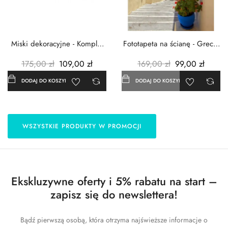
Miski dekoracyjne - Komplet
Fototapeta na ścianę - Grecja
3szt. - Metalowe -...
- 183x254 cm
175,00 zł
109,00 zł
169,00 zł
99,00 zł
DODAJ DO KOSZYKA
DODAJ DO KOSZYKA
WSZYSTKIE PRODUKTY W PROMOCJI
Ekskluzywne oferty i 5% rabatu na start –
zapisz się do newslettera!
Bądź pierwszą osobą, która otrzyma najświeższe informacje o