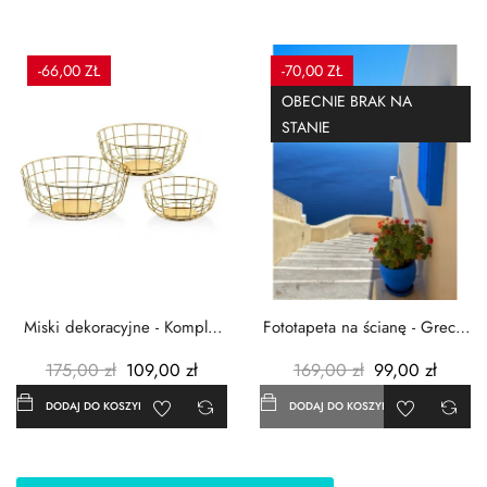
-66,00 ZŁ
-70,00 ZŁ
OBECNIE BRAK NA
STANIE
Miski dekoracyjne - Komplet
Fototapeta na ścianę - Grecja
3szt. - Metalowe -...
- 183x254 cm
175,00 zł
109,00 zł
169,00 zł
99,00 zł
DODAJ DO KOSZYKA
DODAJ DO KOSZYKA