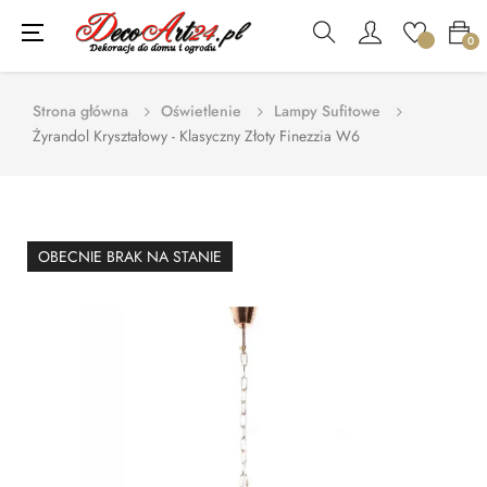
Toggle
☰
0
navigation
Strona główna
Oświetlenie
Lampy Sufitowe
Żyrandol Kryształowy - Klasyczny Złoty Finezzia W6
OBECNIE BRAK NA STANIE