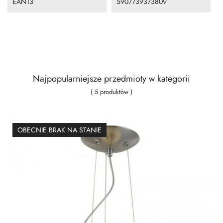
EAN13
5907739373809
Najpopularniejsze przedmioty w kategorii
( 5 produktów )
OBECNIE BRAK NA STANIE