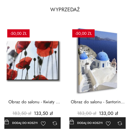
WYPRZEDAŻ
-50,00 ZŁ
-50,00 ZŁ
Obraz do salonu - Kwiaty -
Obraz do salonu - Santorini -
Czerwone maki -...
Grecja Cykady -...
183,50 zł
133,50 zł
183,00 zł
133,00 zł
DODAJ DO KOSZYKA
DODAJ DO KOSZYKA